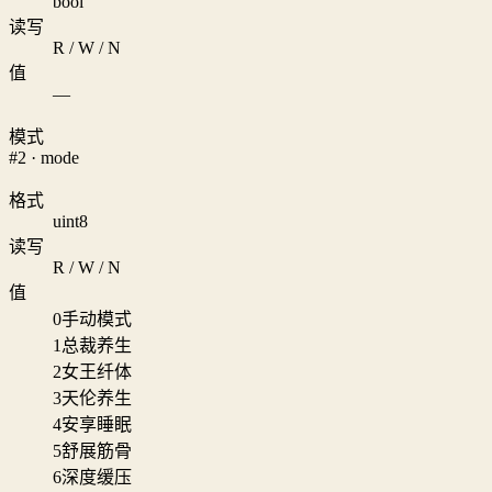
bool
读写
R / W / N
值
—
模式
#2 · mode
格式
uint8
读写
R / W / N
值
0
手动模式
1
总裁养生
2
女王纤体
3
天伦养生
4
安享睡眠
5
舒展筋骨
6
深度缓压