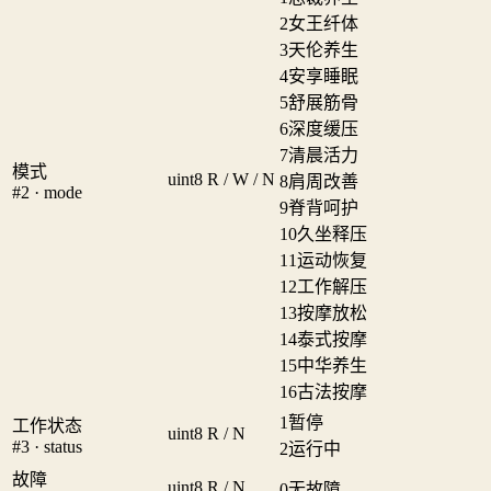
2
女王纤体
3
天伦养生
4
安享睡眠
5
舒展筋骨
6
深度缓压
7
清晨活力
模式
uint8
R / W / N
8
肩周改善
#2 · mode
9
脊背呵护
10
久坐释压
11
运动恢复
12
工作解压
13
按摩放松
14
泰式按摩
15
中华养生
16
古法按摩
1
暂停
工作状态
uint8
R / N
#3 · status
2
运行中
故障
uint8
R / N
0
无故障