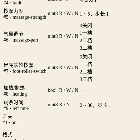
#4 · fault
按摩力度
uint8
R / W / N
1 ~ 5，步长 1
#5 · massage-strength
0
关闭
1
一档
气囊调节
uint8
R / W / N
#6 · massage-part
2
二档
3
三档
0
关闭
1
一档
足底滚轮按摩
uint8
R / W / N
#7 · foot-roller-switch
2
二档
3
三档
加热/制热
bool
R / W / N
—
#8 · heating
剩余时间
uint8
R / N
0 ~ 30，步长 1
#9 · left-time
开关
#1 · on
格式