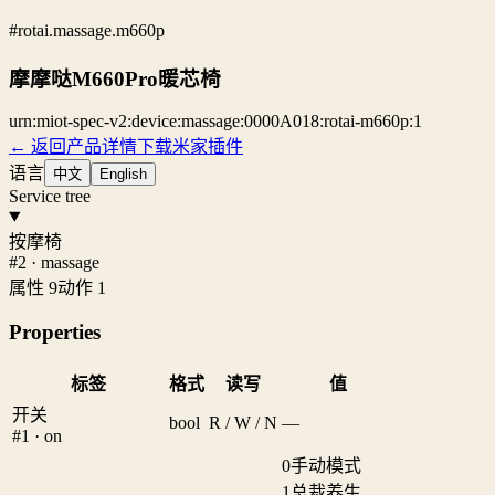
#rotai.massage.m660p
摩摩哒M660Pro暖芯椅
urn:miot-spec-v2:device:massage:0000A018:rotai-m660p:1
← 返回产品详情
下载米家插件
语言
中文
English
Service tree
按摩椅
#2 · massage
属性 9
动作 1
Properties
标签
格式
读写
值
开关
bool
R / W / N
—
#1 · on
0
手动模式
1
总裁养生