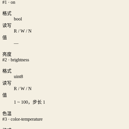
#1 · on
格式
bool
读写
R / W / N
值
—
亮度
#2 · brightness
格式
uint8
读写
R / W / N
值
1 ~ 100，步长 1
色温
#3 · color-temperature