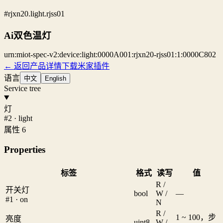
#rjxn20.light.rjss01
Ai双色温灯
urn:miot-spec-v2:device:light:0000A001:rjxn20-rjss01:1:0000C802
← 返回产品详情
下载米家插件
语言
中文
English
Service tree
灯
#2 · light
属性 6
Properties
标签
格式
读写
值
R /
开关灯
bool
W /
—
#1 · on
N
R /
1 ~ 100，步
亮度
uint8
W /