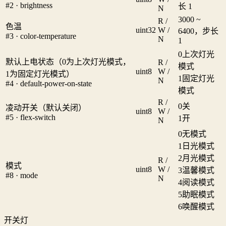
#2 · brightness
长 1
N
3000 ~
R /
色温
uint32
W /
6400，步长
#3 · color-temperature
N
1
0
上次灯光
默认上电状态（0为上次灯光模式，
R /
模式
uint8
W /
1为固定灯光模式）
1
固定灯光
N
#4 · default-power-on-state
模式
R /
0
关
凌动开关（默认关闭）
uint8
W /
#5 · flex-switch
1
开
N
0
无模式
1
日光模式
2
月光模式
R /
模式
uint8
W /
3
温馨模式
#8 · mode
N
4
阅读模式
5
助眠模式
6
唤醒模式
开关灯