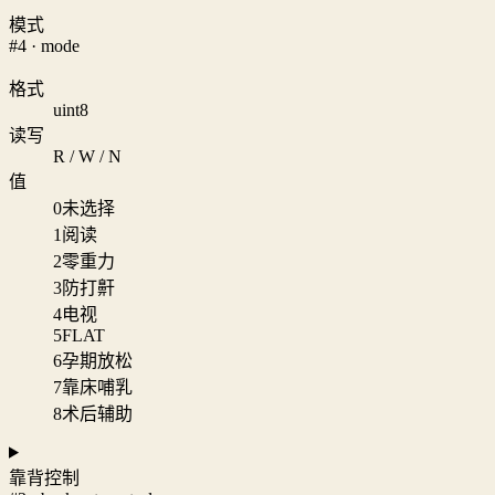
模式
#4 · mode
格式
uint8
读写
R / W / N
值
0
未选择
1
阅读
2
零重力
3
防打鼾
4
电视
5
FLAT
6
孕期放松
7
靠床哺乳
8
术后辅助
靠背控制