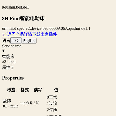
#qushui.bed.de1
8H Find智能电动床
urn:miot-spec-v2:device:bed:0000A06A:qushui-de1:1
← 返回产品详情
下载米家插件
语言
中文
English
Service tree
智能床
#2 · bed
属性 2
Properties
标签
格式
读写
值
0
正常
故障
uint8
R / N
1
过流
#1 · fault
2
过压