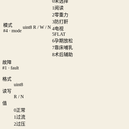
0
未选择
1
阅读
2
零重力
3
防打鼾
模式
uint8
R / W / N
4
电视
#4 · mode
5
FLAT
6
孕期放松
7
靠床哺乳
8
术后辅助
故障
#1 · fault
格式
uint8
读写
R / N
值
0
正常
1
过流
2
过压