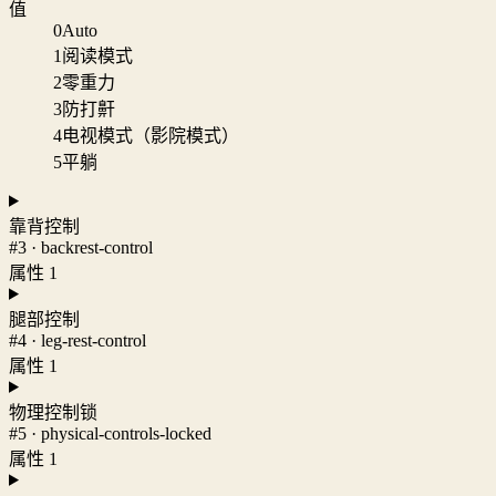
值
0
Auto
1
阅读模式
2
零重力
3
防打鼾
4
电视模式（影院模式）
5
平躺
靠背控制
#3 · backrest-control
属性 1
腿部控制
#4 · leg-rest-control
属性 1
物理控制锁
#5 · physical-controls-locked
属性 1