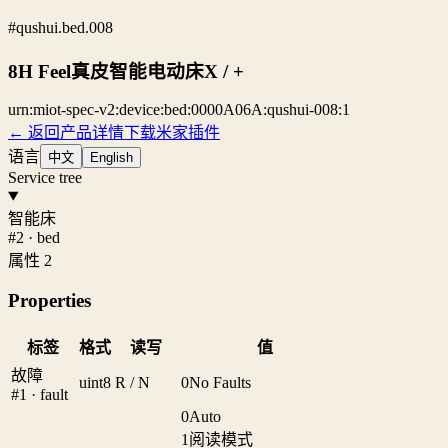
#qushui.bed.008
8H Feel真皮智能电动床X / +
urn:miot-spec-v2:device:bed:0000A06A:qushui-008:1
← 返回产品详情
下载米家插件
语言
中文
English
Service tree
智能床
#2 · bed
属性 2
Properties
标签
格式
读写
值
故障
uint8
R / N
0
No Faults
#1 · fault
0
Auto
1
阅读模式