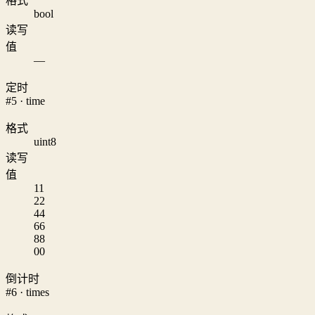
格式
bool
读写
值
—
定时
#5 · time
格式
uint8
读写
值
1
1
2
2
4
4
6
6
8
8
0
0
倒计时
#6 · times