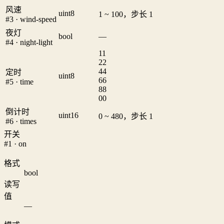
风速
uint8
1 ~ 100，步长 1
#3 · wind-speed
夜灯
bool
—
#4 · night-light
1
1
2
2
4
4
定时
uint8
6
6
#5 · time
8
8
0
0
倒计时
uint16
0 ~ 480，步长 1
#6 · times
开关
#1 · on
格式
bool
读写
值
—