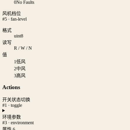
0
No Faults
风机档位
#5 · fan-level
格式
uint8
读写
R / W / N
值
1
低风
2
中风
3
高风
Actions
开关状态切换
#1 · toggle
环境参数
#3 · environment
属性 6