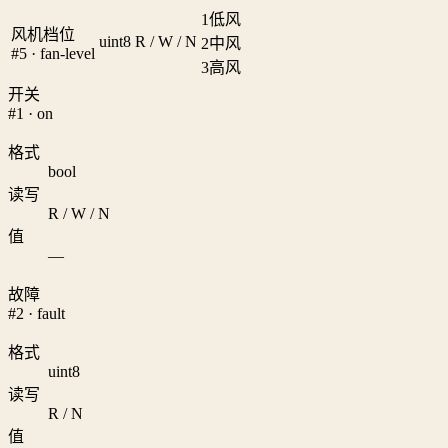
1
低风
风机档位
uint8
R / W / N
2
中风
#5 · fan-level
3
高风
开关
#1 · on
格式
bool
读写
R / W / N
值
—
故障
#2 · fault
格式
uint8
读写
R / N
值