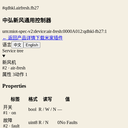
#qdhkl.airfresh.fb27
中弘新风通用控制器
urn:miot-spec-v2:device:air-fresh:0000A012:qdhkl-fb27:1
← 返回产品详情
下载米家插件
语言
中文
English
Service tree
新风机
#2 · air-fresh
属性 3
动作 1
Properties
标签
格式
读写
值
开关
bool
R / W / N
—
#1 · on
故障
uint8
R / N
0
No Faults
#2 · fault