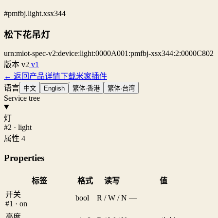
#pmfbj.light.xsx344
松下花吊灯
urn:miot-spec-v2:device:light:0000A001:pmfbj-xsx344:2:0000C802
版本
v2
v1
← 返回产品详情
下载米家插件
语言
中文
English
繁体·香港
繁体·台湾
Service tree
灯
#2 · light
属性 4
Properties
标签
格式
读写
值
开关
bool
R / W / N
—
#1 · on
亮度