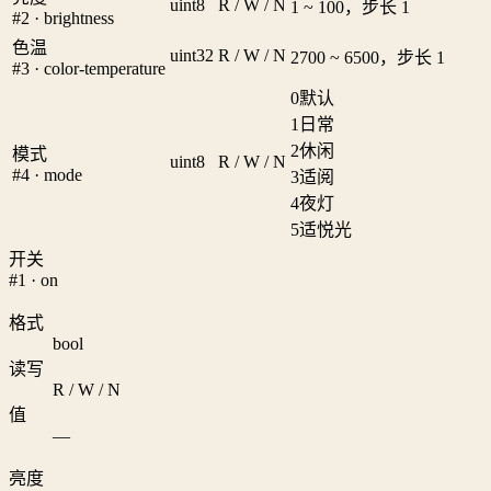
uint8
R / W / N
1 ~ 100，步长 1
#2 · brightness
色温
uint32
R / W / N
2700 ~ 6500，步长 1
#3 · color-temperature
0
默认
1
日常
2
休闲
模式
uint8
R / W / N
#4 · mode
3
适阅
4
夜灯
5
适悦光
开关
#1 · on
格式
bool
读写
R / W / N
值
—
亮度