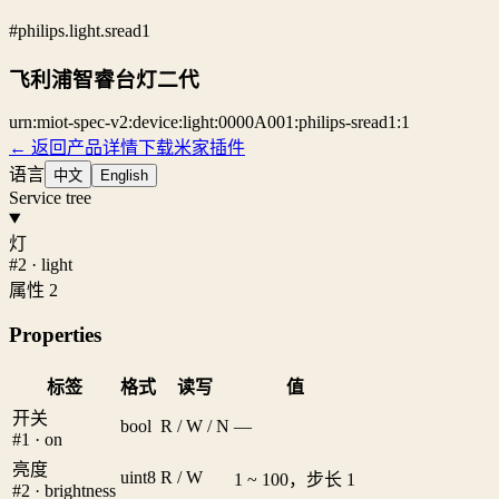
#philips.light.sread1
飞利浦智睿台灯二代
urn:miot-spec-v2:device:light:0000A001:philips-sread1:1
← 返回产品详情
下载米家插件
语言
中文
English
Service tree
灯
#2 · light
属性 2
Properties
标签
格式
读写
值
开关
bool
R / W / N
—
#1 · on
亮度
uint8
R / W
1 ~ 100，步长 1
#2 · brightness