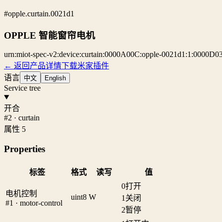
#opple.curtain.0021d1
OPPLE 智能窗帘电机
urn:miot-spec-v2:device:curtain:0000A00C:opple-0021d1:1:0000D0
← 返回产品详情
下载米家插件
语言
中文
English
Service tree
开合
#2 · curtain
属性 5
Properties
标签
格式
读写
值
0
打开
电机控制
uint8
W
1
关闭
#1 · motor-control
2
暂停