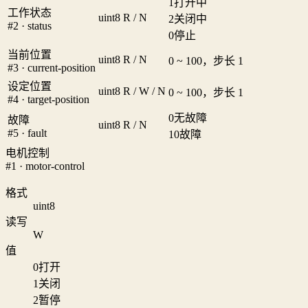
1
打开中
工作状态
uint8
R / N
2
关闭中
#2 · status
0
停止
当前位置
uint8
R / N
0 ~ 100，步长 1
#3 · current-position
设定位置
uint8
R / W / N
0 ~ 100，步长 1
#4 · target-position
0
无故障
故障
uint8
R / N
#5 · fault
10
故障
电机控制
#1 · motor-control
格式
uint8
读写
W
值
0
打开
1
关闭
2
暂停