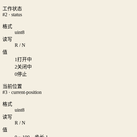
工作状态
#2 · status
格式
uint8
读写
R / N
值
1
打开中
2
关闭中
0
停止
当前位置
#3 · current-position
格式
uint8
读写
R / N
值