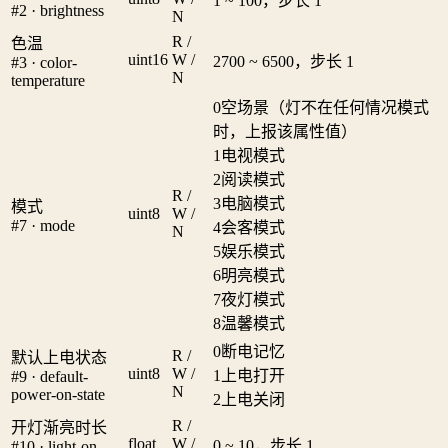
1 ~ 100，步长 1
#2 · brightness
N
R /
色温
uint16
W /
2700 ~ 6500，步长 1
#3 · color-
N
temperature
0
空场景（灯不在任何情况模式
时，上报该属性值）
1
电视模式
2
阅读模式
R /
3
电脑模式
模式
uint8
W /
#7 · mode
4
会客模式
N
5
娱乐模式
6
明亮模式
7
夜灯模式
8
温馨模式
0
断电记忆
R /
默认上电状态
uint8
W /
1
上电打开
#9 · default-
N
power-on-state
2
上电关闭
R /
开灯渐亮时长
float
W /
0 ~ 10，步长 1
#10 · light-on-