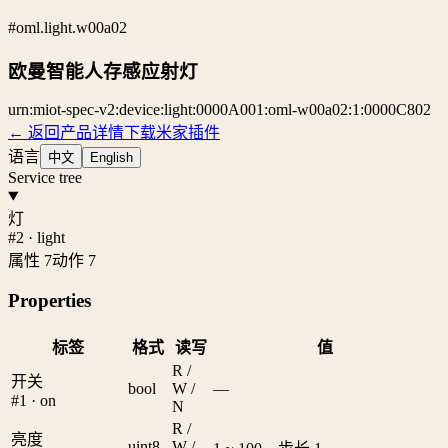
#oml.light.w00a02
欧曼智能人存感应射灯
urn:miot-spec-v2:device:light:0000A001:oml-w00a02:1:0000C802
← 返回产品详情
下载米家插件
语言
中文
English
Service tree
灯
#2 · light
属性 7
动作 7
Properties
标签
格式
读写
值
R /
开关
bool
W /
—
#1 · on
N
R /
亮度
uint8
W /