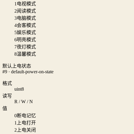
1
电视模式
2
阅读模式
3
电脑模式
4
会客模式
5
娱乐模式
6
明亮模式
7
夜灯模式
8
温馨模式
默认上电状态
#9 · default-power-on-state
格式
uint8
读写
R / W / N
值
0
断电记忆
1
上电打开
2
上电关闭