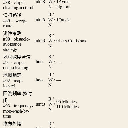
uint8
W /
1
Avoid
#88 · carpet-
N
2
Ignore
cleaning-method
R /
清扫路径
uint8
W /
1
Quick
#89 · sweep-
N
route
避障策略
R /
#90 · obstacle-
uint8
W /
0
Less Collisions
avoidance-
N
strategy
R /
地毯深度清洁
bool
W /
—
#91 · carpet-
N
deep-cleaning
R /
地图锁定
bool
W /
—
#92 · map-
N
locked
回洗频率-按时
R /
间
0
5 Minutes
uint8
W /
#93 · frequency-
1
10 Minutes
N
mop-wash-by-
time
R /
拖布外摆