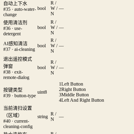
R /
自动上下水
bool
W /
—
#35 · auto-water-
N
change
R /
使用清洁剂
bool
W /
—
#36 · use-
N
detergent
R /
AI感知清洁
bool
W /
—
#37 · ai-cleaning
N
退出遥控模式
R /
弹窗
bool
W /
—
#38 · exit-
N
remote-dialog
1
Left Button
2
Right Button
按键类型
uint8
3
Middle Button
#39 · button-type
4
Left And Right Button
当前清扫设置
R /
（区域）
string
—
N
#40 · current-
cleaning-config
R /