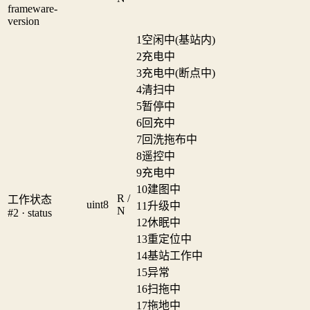
frameware-
version
1
空闲中(基站内)
2
充电中
3
充电中(断点中)
4
清扫中
5
暂停中
6
回充中
7
回洗拖布中
8
遥控中
9
充电中
10
建图中
R /
工作状态
uint8
11
升级中
N
#2 · status
12
休眠中
13
重定位中
14
基站工作中
15
异常
16
扫拖中
17
拖地中