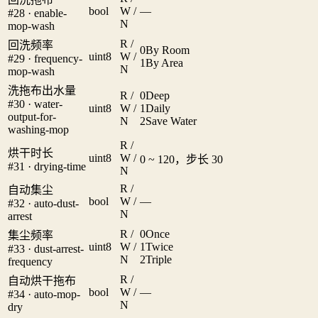
bool
W /
—
#28 · enable-
N
mop-wash
R /
回洗频率
0
By Room
uint8
W /
#29 · frequency-
1
By Area
N
mop-wash
洗拖布出水量
R /
0
Deep
#30 · water-
uint8
W /
1
Daily
output-for-
N
2
Save Water
washing-mop
R /
烘干时长
uint8
W /
0 ~ 120，步长 30
#31 · drying-time
N
R /
自动集尘
bool
W /
—
#32 · auto-dust-
N
arrest
R /
0
Once
集尘频率
uint8
W /
1
Twice
#33 · dust-arrest-
N
2
Triple
frequency
R /
自动烘干拖布
bool
W /
—
#34 · auto-mop-
N
dry