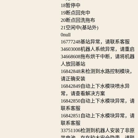
18
暂停中
19
断点回充中
20
断点回洗拖布
21
空闲中(基站外)
0
null
16777248
基站异常，请联系客服
34603008
机器人系统异常，请重启
34668608
拖布烘干中断，请将机器
人放回基站
16842848
未检测到水路控制模块，
请正确安装
16842849
自动上下水模块喷水异
常，请查看解决方案
16842850
自动上下水模块异常，请
联系客服
16842851
自动上下水模块异常，请
联系客服
33751106
检测到机器人安装了非原
装电池，存在较大安全隐患，请联