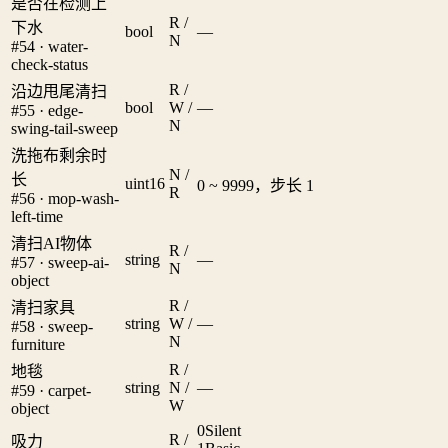
是否在检测上
R /
下水
bool
—
N
#54 · water-
check-status
R /
沿边甩尾清扫
bool
W /
—
#55 · edge-
N
swing-tail-sweep
洗拖布剩余时
N /
长
uint16
0 ~ 9999，步长 1
R
#56 · mop-wash-
left-time
清扫AI物体
R /
string
—
#57 · sweep-ai-
N
object
R /
清扫家具
string
W /
—
#58 · sweep-
N
furniture
R /
地毯
string
N /
—
#59 · carpet-
W
object
0
Silent
R /
吸力