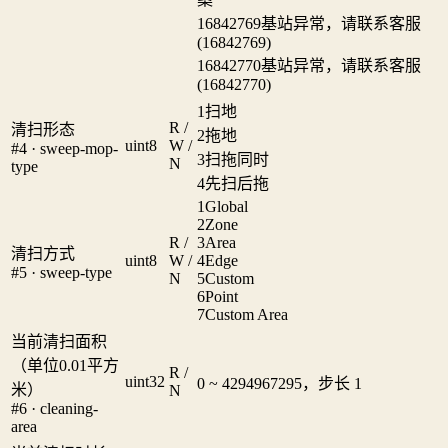
16842769
基站异常，请联系客服
(16842769)
16842770
基站异常，请联系客服
(16842770)
1
扫地
R /
清扫形态
2
拖地
uint8
W /
#4 · sweep-mop-
3
扫拖同时
N
type
4
先扫后拖
1
Global
2
Zone
R /
3
Area
清扫方式
uint8
W /
4
Edge
#5 · sweep-type
N
5
Custom
6
Point
7
Custom Area
当前清扫面积
（单位0.01平方
R /
uint32
0 ~ 4294967295，步长 1
米）
N
#6 · cleaning-
area