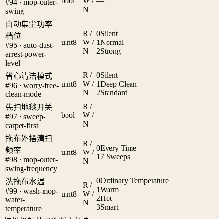
bool
W /
—
#94 · mop-outer-
N
swing
自动集尘功率
R /
0
Silent
档位
uint8
W /
1
Normal
#95 · auto-dust-
N
2
Strong
arrest-power-
level
R /
0
Silent
省心清洁模式
uint8
W /
1
Deep Clean
#96 · worry-free-
N
2
Standard
clean-mode
R /
先扫地毯开关
bool
W /
—
#97 · sweep-
N
carpet-first
拖布外摆清扫
R /
0
Every Time
频率
uint8
W /
1
7 Sweeps
#98 · mop-outer-
N
swing-frequency
0
Ordinary Temperature
洗拖布水温
R /
1
Warm
#99 · wash-mop-
uint8
W /
2
Hot
water-
N
3
Smart
temperature