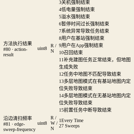
3
关机强制结束
4
低电量强制结束
5
溢水强制结束
6
暂停时间过长强制结束
7
系统异常导致任务结束
8
用户在基站强制结束
方法执行结果
9
用户在App强制结束
R /
uint8
#80 · action-
N
10
召回结束
result
11
补充建图任务正常结束，但地图
生成失败
12
任务中地图不匹配导致结束
13
多层地图模式在有基站地图内定
位失败导致结束
14
多层地图模式在无基站地图内定
位失败导致结束
15
前置任务中断导致结束
R /
沿边清扫频率
1
Every Time
uint8
W /
#81 · edge-
2
7 Sweeps
N
sweep-frequency