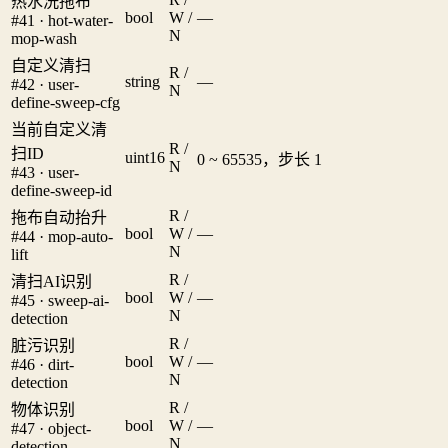
热水洗拖布
bool
W /
—
#41 · hot-water-
N
mop-wash
自定义清扫
R /
string
—
#42 · user-
N
define-sweep-cfg
当前自定义清
R /
扫ID
uint16
0 ~ 65535，步长 1
N
#43 · user-
define-sweep-id
R /
拖布自动抬升
bool
W /
—
#44 · mop-auto-
N
lift
R /
清扫AI识别
bool
W /
—
#45 · sweep-ai-
N
detection
R /
脏污识别
bool
W /
—
#46 · dirt-
N
detection
R /
物体识别
bool
W /
—
#47 · object-
N
detection