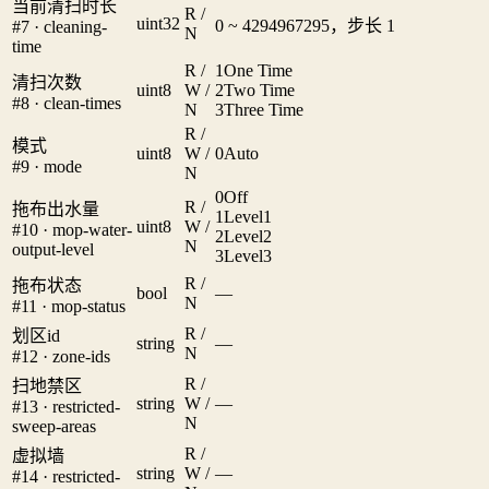
当前清扫时长
R /
uint32
0 ~ 4294967295，步长 1
#7 · cleaning-
N
time
R /
1
One Time
清扫次数
uint8
W /
2
Two Time
#8 · clean-times
N
3
Three Time
R /
模式
uint8
W /
0
Auto
#9 · mode
N
0
Off
R /
拖布出水量
1
Level1
uint8
W /
#10 · mop-water-
2
Level2
N
output-level
3
Level3
R /
拖布状态
bool
—
N
#11 · mop-status
R /
划区id
string
—
N
#12 · zone-ids
R /
扫地禁区
string
W /
—
#13 · restricted-
N
sweep-areas
R /
虚拟墙
string
W /
—
#14 · restricted-