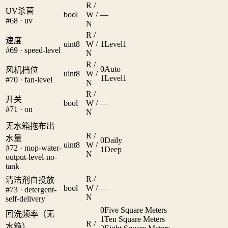
R /
UV杀菌
bool
W /
—
#68 · uv
N
R /
速度
uint8
W /
1
Level1
#69 · speed-level
N
R /
0
Auto
风机档位
uint8
W /
1
Level1
#70 · fan-level
N
R /
开关
bool
W /
—
#71 · on
N
无水箱拖布出
R /
水量
0
Daily
uint8
W /
#72 · mop-water-
1
Deep
N
output-level-no-
tank
R /
清洁剂自投放
bool
W /
—
#73 · detergent-
N
self-delivery
0
Five Square Meters
回洗频率（无
1
Ten Square Meters
R /
水箱）