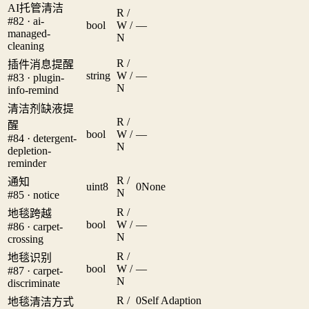
AI托管清洁
R /
#82 · ai-
bool
W /
—
managed-
N
cleaning
R /
插件消息提醒
string
W /
—
#83 · plugin-
N
info-remind
清洁剂缺液提
R /
醒
bool
W /
—
#84 · detergent-
N
depletion-
reminder
R /
通知
uint8
0
None
N
#85 · notice
R /
地毯跨越
bool
W /
—
#86 · carpet-
N
crossing
R /
地毯识别
bool
W /
—
#87 · carpet-
N
discriminate
R /
0
Self Adaption
地毯清洁方式