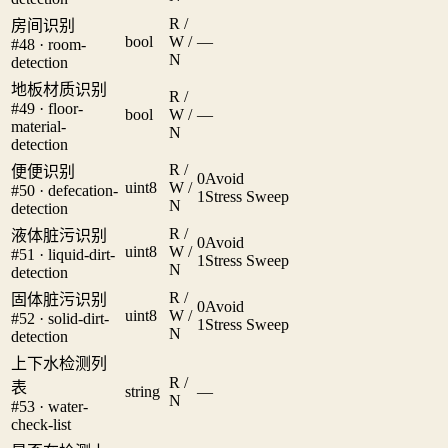
R /
房间识别
bool
W /
—
#48 · room-
N
detection
地板材质识别
R /
#49 · floor-
bool
W /
—
material-
N
detection
R /
便便识别
0
Avoid
uint8
W /
#50 · defecation-
1
Stress Sweep
N
detection
R /
液体脏污识别
0
Avoid
uint8
W /
#51 · liquid-dirt-
1
Stress Sweep
N
detection
R /
固体脏污识别
0
Avoid
uint8
W /
#52 · solid-dirt-
1
Stress Sweep
N
detection
上下水检测列
R /
表
string
—
N
#53 · water-
check-list