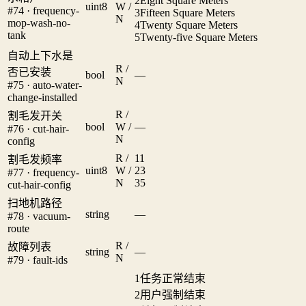
2
Eight Square Meters
uint8
W /
#74 · frequency-
3
Fifteen Square Meters
N
mop-wash-no-
4
Twenty Square Meters
tank
5
Twenty-five Square Meters
自动上下水是
R /
否已安装
bool
—
N
#75 · auto-water-
change-installed
R /
割毛发开关
bool
W /
—
#76 · cut-hair-
N
config
R /
1
1
割毛发频率
uint8
W /
2
3
#77 · frequency-
N
3
5
cut-hair-config
扫地机路径
string
—
#78 · vacuum-
route
R /
故障列表
string
—
N
#79 · fault-ids
1
任务正常结束
2
用户强制结束