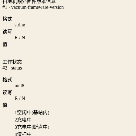
扫地机额外固件版本信息
#1 · vacuum-frameware-version
格式
string
读写
R / N
值
—
工作状态
#2 · status
格式
uint8
读写
R / N
值
1
空闲中(基站内)
2
充电中
3
充电中(断点中)
4
清扫中