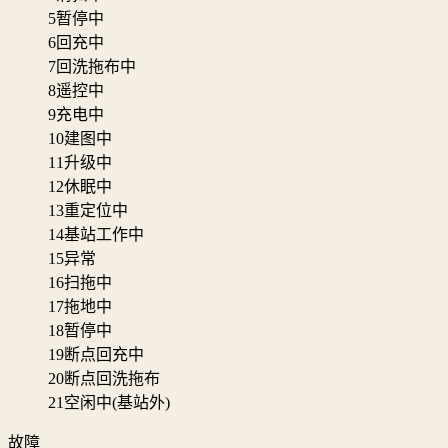
5
暂停中
6
回充中
7
回洗拖布中
8
遥控中
9
充电中
10
建图中
11
升级中
12
休眠中
13
重定位中
14
基站工作中
15
异常
16
扫拖中
17
拖地中
18
暂停中
19
断点回充中
20
断点回洗拖布
21
空闲中(基站外)
故障