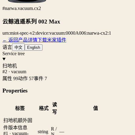
#narwa.vacuum.cx2
云鲸逍遥系列 002 Max
urn:miot-spec-v2:device:vacuum:0000A006:narwa-cx2:1
← 返回产品详情
下载米家插件
语言
中文
English
Service tree
扫地机
#2 · vacuum
属性 99
动作 57
事件 7
Properties
读
标签
格式
值
写
扫地机额外固
件版本信息
R /
string
—
#1 · vacuum-
N