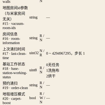
N
walls
地图房间id参数
（与米家房间
string
—
无关）
#15 · vacuum-
room-ids
房间信息
R /
string
—
#16 · room-
N
information
上次清扫时间
N /
uint32
0 ~ 4294967295，步长 1
#17 · last-clean-
R
time
基站工作状态
0
无任务
R /
#18 · base-
uint8
1
洗拖布
N
station-working-
2
烘干
status
R /
预约清扫
string
—
N
#19 · order-clean
R /
地毯增压模式
bool
W /
—
#20 · carpet-
N
boost