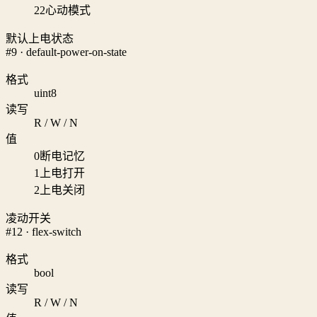
22
心动模式
默认上电状态
#9 · default-power-on-state
格式
uint8
读写
R / W / N
值
0
断电记忆
1
上电打开
2
上电关闭
凌动开关
#12 · flex-switch
格式
bool
读写
R / W / N