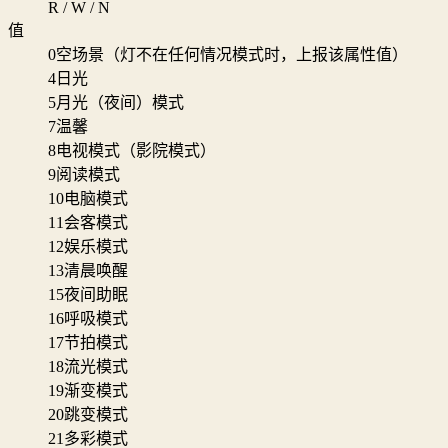
R / W / N
值
0
空场景（灯不在任何情况模式时，上报该属性值）
4
日光
5
月光（夜间）模式
7
温馨
8
电视模式（影院模式）
9
阅读模式
10
电脑模式
11
会客模式
12
娱乐模式
13
清晨唤醒
15
夜间助眠
16
呼吸模式
17
节拍模式
18
流光模式
19
渐变模式
20
跳变模式
21
多彩模式