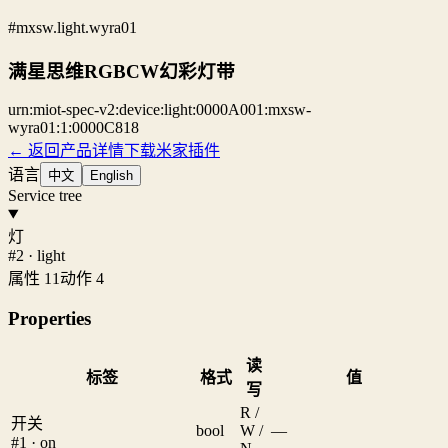
#mxsw.light.wyra01
满星思维RGBCW幻彩灯带
urn:miot-spec-v2:device:light:0000A001:mxsw-
wyra01:1:0000C818
← 返回产品详情
下载米家插件
语言
中文
English
Service tree
灯
#2 · light
属性 11
动作 4
Properties
读
标签
格式
值
写
R /
开关
bool
W /
—
#1 · on