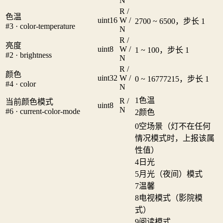
N
R /
色温
uint16
W /
2700 ~ 6500，步长 1
#3 · color-temperature
N
R /
亮度
uint8
W /
1 ~ 100，步长 1
#2 · brightness
N
R /
颜色
uint32
W /
0 ~ 16777215，步长 1
#4 · color
N
1
色温
R /
当前颜色模式
uint8
N
#6 · current-color-mode
2
颜色
0
空场景（灯不在任何
情况模式时，上报该属
性值）
4
日光
5
月光（夜间）模式
7
温馨
8
电视模式（影院模
式）
9
阅读模式