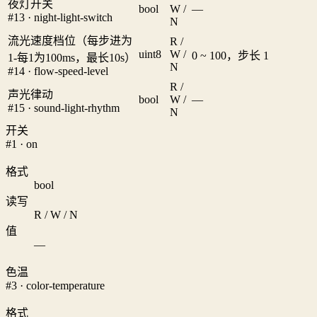
夜灯开关
bool
W /
—
#13 · night-light-switch
N
流光速度档位（每步进为
R /
uint8
W /
0 ~ 100，步长 1
1-每1为100ms，最长10s）
N
#14 · flow-speed-level
R /
声光律动
bool
W /
—
#15 · sound-light-rhythm
N
开关
#1 · on
格式
bool
读写
R / W / N
值
—
色温
#3 · color-temperature
格式