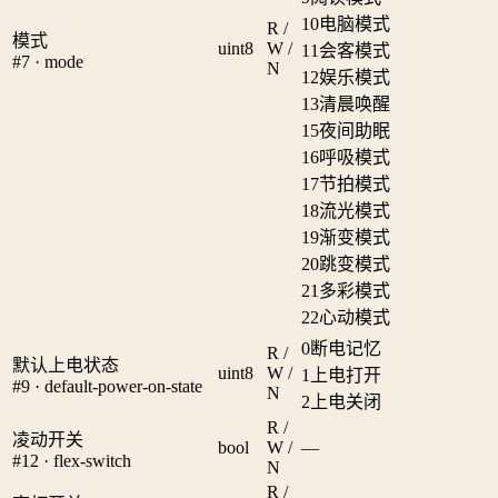
10
电脑模式
R /
模式
uint8
W /
11
会客模式
#7 · mode
N
12
娱乐模式
13
清晨唤醒
15
夜间助眠
16
呼吸模式
17
节拍模式
18
流光模式
19
渐变模式
20
跳变模式
21
多彩模式
22
心动模式
0
断电记忆
R /
默认上电状态
uint8
W /
1
上电打开
#9 · default-power-on-state
N
2
上电关闭
R /
凌动开关
bool
W /
—
#12 · flex-switch
N
R /