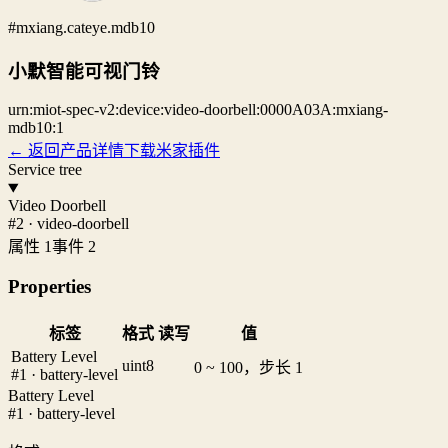
#mxiang.cateye.mdb10
小默智能可视门铃
urn:miot-spec-v2:device:video-doorbell:0000A03A:mxiang-
mdb10:1
← 返回产品详情
下载米家插件
Service tree
Video Doorbell
#2 · video-doorbell
属性 1
事件 2
Properties
标签
格式
读写
值
Battery Level
uint8
0 ~ 100，步长 1
#1 · battery-level
Battery Level
#1 · battery-level