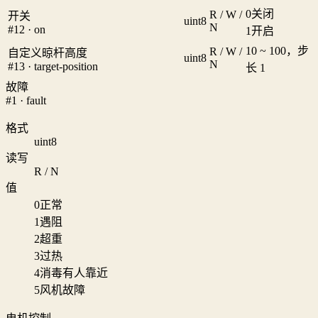
0
关闭
R / W /
开关
uint8
N
#12 · on
1
开启
10 ~ 100，步
R / W /
自定义晾杆高度
uint8
N
#13 · target-position
长 1
故障
#1 · fault
格式
uint8
读写
R / N
值
0
正常
1
遇阻
2
超重
3
过热
4
消毒有人靠近
5
风机故障