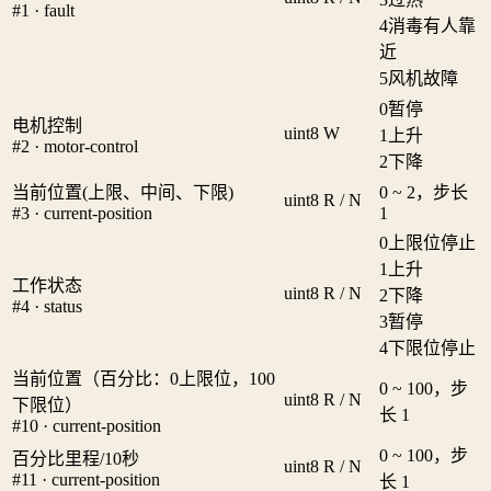
#1 · fault
4
消毒有人靠
近
5
风机故障
0
暂停
电机控制
uint8
W
1
上升
#2 · motor-control
2
下降
当前位置(上限、中间、下限)
0 ~ 2，步长
uint8
R / N
#3 · current-position
1
0
上限位停止
1
上升
工作状态
uint8
R / N
2
下降
#4 · status
3
暂停
4
下限位停止
当前位置（百分比：0上限位，100
0 ~ 100，步
uint8
R / N
下限位）
长 1
#10 · current-position
0 ~ 100，步
百分比里程/10秒
uint8
R / N
#11 · current-position
长 1