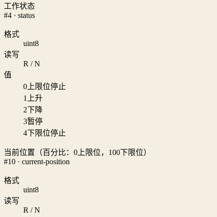
工作状态
#4 · status
格式
uint8
读写
R / N
值
0
上限位停止
1
上升
2
下降
3
暂停
4
下限位停止
当前位置（百分比：0上限位，100下限位）
#10 · current-position
格式
uint8
读写
R / N