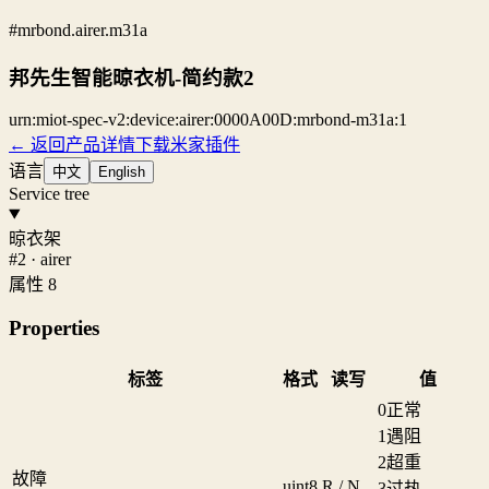
#mrbond.airer.m31a
邦先生智能晾衣机-简约款2
urn:miot-spec-v2:device:airer:0000A00D:mrbond-m31a:1
← 返回产品详情
下载米家插件
语言
中文
English
Service tree
晾衣架
#2 · airer
属性 8
Properties
标签
格式
读写
值
0
正常
1
遇阻
2
超重
故障
uint8
R / N
3
过热