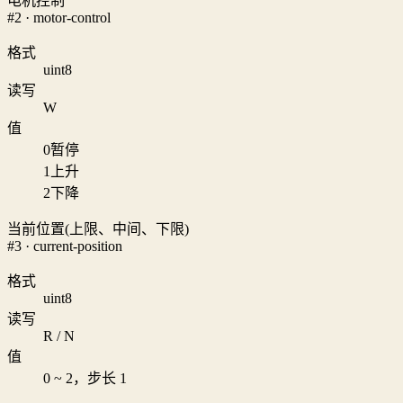
电机控制
#2 · motor-control
格式
uint8
读写
W
值
0
暂停
1
上升
2
下降
当前位置(上限、中间、下限)
#3 · current-position
格式
uint8
读写
R / N
值
0 ~ 2，步长 1