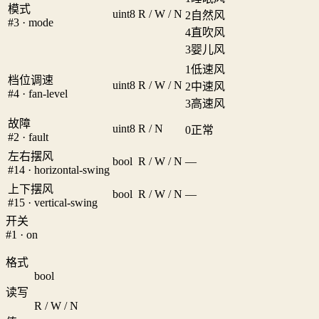
模式
uint8
R / W / N
2
自然风
#3 · mode
4
直吹风
3
婴儿风
1
低速风
档位调速
uint8
R / W / N
2
中速风
#4 · fan-level
3
高速风
故障
uint8
R / N
0
正常
#2 · fault
左右摆风
bool
R / W / N
—
#14 · horizontal-swing
上下摆风
bool
R / W / N
—
#15 · vertical-swing
开关
#1 · on
格式
bool
读写
R / W / N