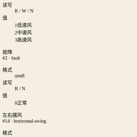
读写
R / W / N
值
1
低速风
2
中速风
3
高速风
故障
#2 · fault
格式
uint8
读写
R / N
值
0
正常
左右摆风
#14 · horizontal-swing
格式