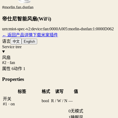
#morlin.fan.dsnfan
帝仕尼智能风扇(WiFi)
urn:miot-spec-v2:device:fan:0000A005:morlin-dsnfan:1:0000D062
← 返回产品详情
下载米家插件
语言
中文
English
Service tree
风扇
#2 · fan
属性 6
动作 1
Properties
标签
格式
读写
值
开关
bool
R / W / N
—
#1 · on
0
无模式
1
睡眠风