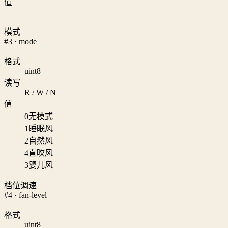
值
—
模式
#3 · mode
格式
uint8
读写
R / W / N
值
0
无模式
1
睡眠风
2
自然风
4
直吹风
3
婴儿风
档位调速
#4 · fan-level
格式
uint8