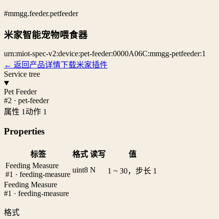
#mmgg.feeder.petfeeder
米家智能宠物喂食器
urn:miot-spec-v2:device:pet-feeder:0000A06C:mmgg-petfeeder:1
← 返回产品详情
下载米家插件
Service tree
Pet Feeder
#2 · pet-feeder
属性 1
动作 1
Properties
标签
格式
读写
值
Feeding Measure
uint8
N
1 ~ 30，步长 1
#1 · feeding-measure
Feeding Measure
#1 · feeding-measure
格式