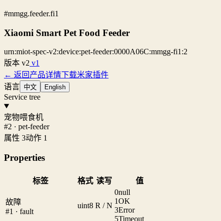
#mmgg.feeder.fi1
Xiaomi Smart Pet Food Feeder
urn:miot-spec-v2:device:pet-feeder:0000A06C:mmgg-fi1:2
版本
v2
v1
← 返回产品详情
下载米家插件
语言
中文
English
Service tree
宠物喂食机
#2 · pet-feeder
属性 3
动作 1
Properties
标签
格式
读写
值
0
null
1
OK
故障
uint8
R / N
3
Error
#1 · fault
5
Timeout