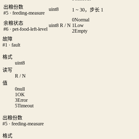
出粮份数
uint8
1 ~ 30，步长 1
#5 · feeding-measure
0
Normal
余粮状态
uint8
R / N
1
Low
#6 · pet-food-left-level
2
Empty
故障
#1 · fault
格式
uint8
读写
R / N
值
0
null
1
OK
3
Error
5
Timeout
出粮份数
#5 · feeding-measure
格式