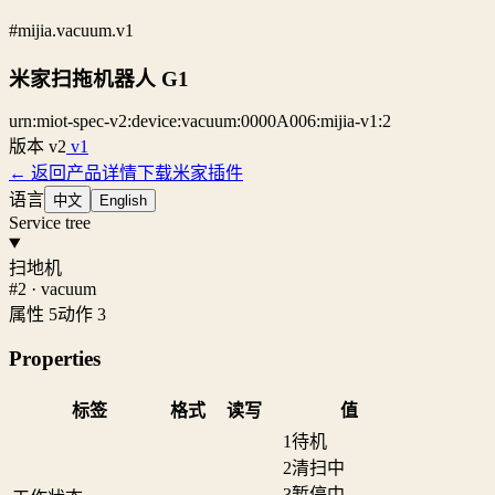
#mijia.vacuum.v1
米家扫拖机器人 G1
urn:miot-spec-v2:device:vacuum:0000A006:mijia-v1:2
版本
v2
v1
← 返回产品详情
下载米家插件
语言
中文
English
Service tree
扫地机
#2 · vacuum
属性 5
动作 3
Properties
标签
格式
读写
值
1
待机
2
清扫中
3
暂停中