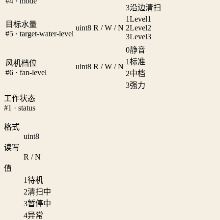
#4 · mode
3
沿边清扫
1
Level1
目标水量
uint8
R / W / N
2
Level2
#5 · target-water-level
3
Level3
0
静音
1
标准
风机档位
uint8
R / W / N
#6 · fan-level
2
中档
3
强力
工作状态
#1 · status
格式
uint8
读写
R / N
值
1
待机
2
清扫中
3
暂停中
4
异常