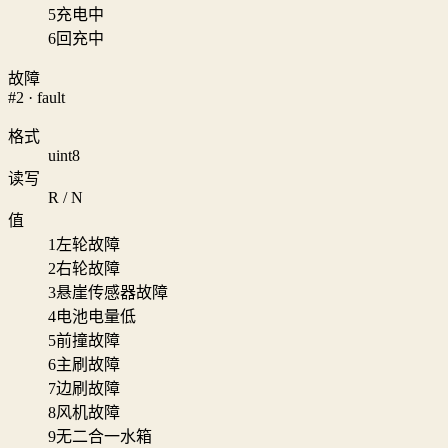
5
充电中
6
回充中
故障
#2 · fault
格式
uint8
读写
R / N
值
1
左轮故障
2
右轮故障
3
悬崖传感器故障
4
电池电量低
5
前撞故障
6
主刷故障
7
边刷故障
8
风机故障
9
无二合一水箱