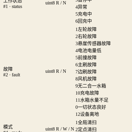
工作状态
uint8
R / N
#1 · status
4
异常
5
充电中
6
回充中
1
左轮故障
2
右轮故障
3
悬崖传感器故障
4
电池电量低
5
前撞故障
6
主刷故障
故障
uint8
R / N
7
边刷故障
#2 · fault
8
风机故障
9
无二合一水箱
10
充电故障
11
水箱水量不足
0
一切状态良好
12
设备离地
1
全局清扫
模式
uint8
R / W / N
2
定点清扫