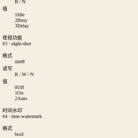
R / N
值
1
Idle
2
Busy
3
Delay
夜视功能
#3 · night-shot
格式
uint8
读写
R / W / N
值
0
Off
1
On
2
Auto
时间水印
#4 · time-watermark
格式
bool