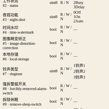
工作状态
uint8
R / N
2
Busy
#2 · status
3
Delay
0
Off
R / W /
夜视功能
uint8
1
On
N
#3 · night-shot
2
Auto
R / W /
时间水印
bool
—
N
#4 · time-watermark
图像畸变矫正
R / W /
bool
—
#5 · image-distortion-
N
correction
R / W /
本地存储
bool
—
N
#6 · local-storage
1
铃声1
R / W /
铃声类型
uint8
2
铃声2
N
#7 · ringtone
3
铃声3
强拆警报开关
R / W /
bool
—
#8 · forcibly-removed-alarm-
N
switch
R / W /
拆除休眠
bool
—
N
#9 · remove-sleep-switch