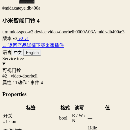
#midr.cateye.db400a
小米智能门铃 4
urn:miot-spec-v2:device:video-doorbell:0000A03A:midr-db400a:3
版本
v3
v2
v1
← 返回产品详情
下载米家插件
语言
中文
English
Service tree
可视门铃
#2 · video-doorbell
属性 11
动作 1
事件 4
Properties
标签
格式
读写
值
R / W /
开关
bool
—
N
#1 · on
1
Idle