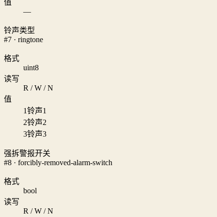
值
—
铃声类型
#7 · ringtone
格式
uint8
读写
R / W / N
值
1
铃声1
2
铃声2
3
铃声3
强拆警报开关
#8 · forcibly-removed-alarm-switch
格式
bool
读写
R / W / N