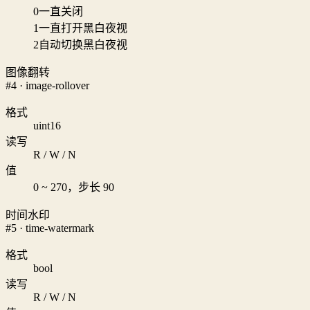
0
一直关闭
1
一直打开黑白夜视
2
自动切换黑白夜视
图像翻转
#4 · image-rollover
格式
uint16
读写
R / W / N
值
0 ~ 270，步长 90
时间水印
#5 · time-watermark
格式
bool
读写
R / W / N