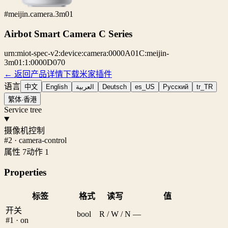
#meijin.camera.3m01
Airbot Smart Camera C Series
urn:miot-spec-v2:device:camera:0000A01C:meijin-
3m01:1:0000D070
← 返回产品详情
下载米家插件
语言
中文
English
العربية
Deutsch
es_US
Русский
tr_TR
繁体·香港
Service tree
摄像机控制
#2 · camera-control
属性 7
动作 1
Properties
标签
格式
读写
值
开关
bool
R / W / N
—
#1 · on