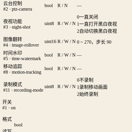
云台控制
bool
R / N
—
#2 · ptz-camera
0
一直关闭
夜视功能
uint8
R / W / N
1
一直打开黑白夜视
#3 · night-shot
2
自动切换黑白夜视
图像翻转
uint16
R / W / N
0 ~ 270，步长 90
#4 · image-rollover
时间水印
bool
R / W / N
—
#5 · time-watermark
移动追踪
bool
R / W / N
—
#8 · motion-tracking
0
不录制
录制模式
uint8
R / W / N
1
录制移动画面
#11 · recording-mode
2
始终录制
开关
#1 · on
格式
bool
读写