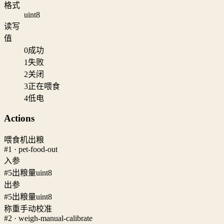
格式
uint8
读写
值
0
成功
1
失败
2
关闭
3
正在喂食
4
低电
Actions
喂食机出粮
#1 · pet-food-out
入参
#5
出粮量
uint8
出参
#5
出粮量
uint8
称重手动校准
#2 · weigh-manual-calibrate