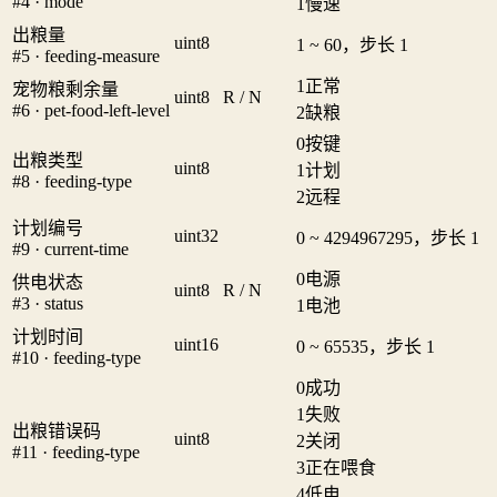
#4 · mode
1
慢速
出粮量
uint8
1 ~ 60，步长 1
#5 · feeding-measure
1
正常
宠物粮剩余量
uint8
R / N
#6 · pet-food-left-level
2
缺粮
0
按键
出粮类型
uint8
1
计划
#8 · feeding-type
2
远程
计划编号
uint32
0 ~ 4294967295，步长 1
#9 · current-time
0
电源
供电状态
uint8
R / N
#3 · status
1
电池
计划时间
uint16
0 ~ 65535，步长 1
#10 · feeding-type
0
成功
1
失败
出粮错误码
uint8
2
关闭
#11 · feeding-type
3
正在喂食
4
低电