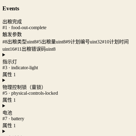
Events
出粮完成
#1 · food-out-complete
触发参数
#8
出粮类型
uint8
#5
出粮量
uint8
#9
计划编号
uint32
#10
计划时间
uint16
#11
出粮错误码
uint8
指示灯
#3 · indicator-light
属性 1
物理控制锁（童锁）
#5 · physical-controls-locked
属性 1
电池
#7 · battery
属性 1