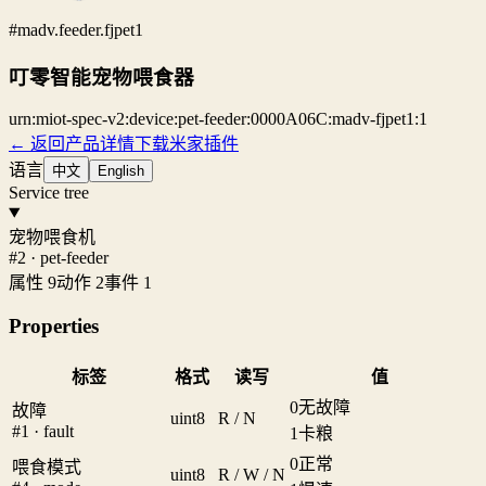
#madv.feeder.fjpet1
叮零智能宠物喂食器
urn:miot-spec-v2:device:pet-feeder:0000A06C:madv-fjpet1:1
← 返回产品详情
下载米家插件
语言
中文
English
Service tree
宠物喂食机
#2 · pet-feeder
属性 9
动作 2
事件 1
Properties
标签
格式
读写
值
0
无故障
故障
uint8
R / N
#1 · fault
1
卡粮
0
正常
喂食模式
uint8
R / W / N