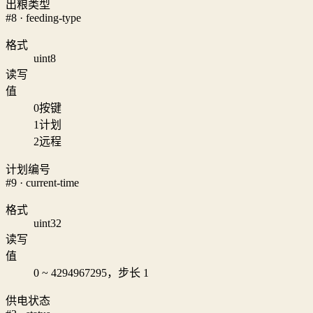
出粮类型
#8 · feeding-type
格式
uint8
读写
值
0
按键
1
计划
2
远程
计划编号
#9 · current-time
格式
uint32
读写
值
0 ~ 4294967295，步长 1
供电状态