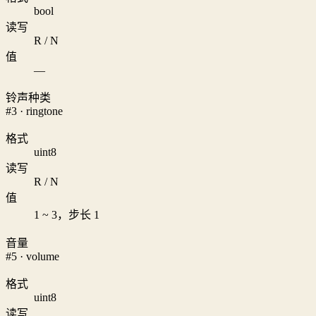
bool
读写
R / N
值
—
铃声种类
#3 · ringtone
格式
uint8
读写
R / N
值
1 ~ 3，步长 1
音量
#5 · volume
格式
uint8
读写