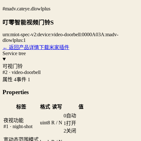
#madv.cateye.dlowlplus
叮零智能视频门铃S
urn:miot-spec-v2:device:video-doorbell:0000A03A:madv-
dlowlplus:1
← 返回产品详情
下载米家插件
Service tree
可视门铃
#2 · video-doorbell
属性 4
事件 1
Properties
标签
格式
读写
值
0
自动
夜视功能
uint8
R / N
1
打开
#1 · night-shot
2
关闭
宽动态范围模式