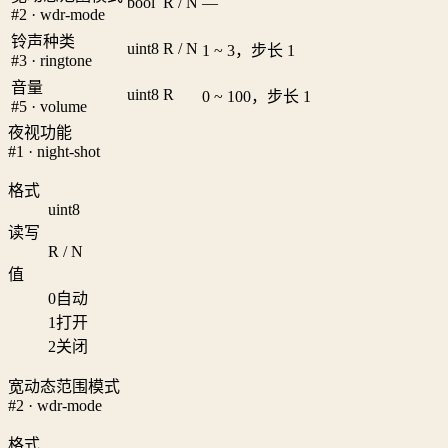
bool
R / N
—
#2 · wdr-mode
铃声种类
uint8
R / N
1 ~ 3，步长 1
#3 · ringtone
音量
uint8
R
0 ~ 100，步长 1
#5 · volume
夜视功能
#1 · night-shot
格式
uint8
读写
R / N
值
0
自动
1
打开
2
关闭
宽动态范围模式
#2 · wdr-mode
格式