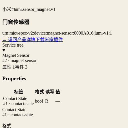
小米
#lumi.sensor_magnet.v1
门窗传感器
urn:miot-spec-v2:device:magnet-sensor:0000A016:lumi-v1:1
← 返回产品详情
下载米家插件
Service tree
Magnet Sensor
#2 · magnet-sensor
属性 1
事件 3
Properties
标签
格式
读写
值
Contact State
bool
R
—
#1 · contact-state
Contact State
#1 · contact-state
格式