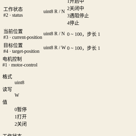
1
开启中
2
关闭中
工作状态
uint8
R / N
#2 · status
3
遇阻停止
4
停止
当前位置
uint8
R / N
0 ~ 100，步长 1
#3 · current-position
目标位置
uint8
R / W
0 ~ 100，步长 1
#4 · target-position
电机控制
#1 · motor-control
格式
uint8
读写
W
值
0
暂停
1
打开
2
关闭