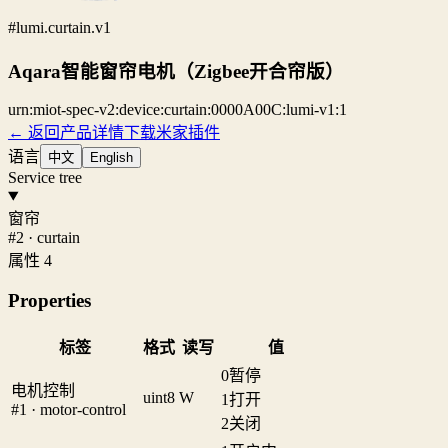
#lumi.curtain.v1
Aqara智能窗帘电机（Zigbee开合帘版）
urn:miot-spec-v2:device:curtain:0000A00C:lumi-v1:1
← 返回产品详情
下载米家插件
语言
中文
English
Service tree
窗帘
#2 · curtain
属性 4
Properties
标签
格式
读写
值
0
暂停
电机控制
uint8
W
1
打开
#1 · motor-control
2
关闭