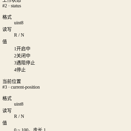
工作状态
#2 · status
格式
uint8
读写
R / N
值
1
开启中
2
关闭中
3
遇阻停止
4
停止
当前位置
#3 · current-position
格式
uint8
读写
R / N
值
0 ~ 100，步长 1