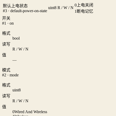
0
上电关闭
默认上电状态
uint8
R / W / N
#3 · default-power-on-state
1
断电记忆
开关
#1 · on
格式
bool
读写
R / W / N
值
—
模式
#2 · mode
格式
uint8
读写
R / W / N
值
0
Wired And Wireless