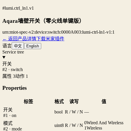
#lumi.ctrl_ln1.v1
Aqara墙壁开关（零火线单键版）
urn:miot-spec-v2:device:switch:0000A003:lumi-ctrl-ln1-v1:1
← 返回产品详情
下载米家插件
语言
中文
English
Service tree
开关
#2 · switch
属性 3
动作 1
Properties
标签
格式
读写
值
开关
bool
R / W / N
—
#1 · on
0
Wired And Wireless
模式
uint8
R / W / N
1
Wireless
#2 · mode