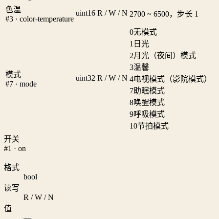
色温
uint16
R / W / N
2700 ~ 6500，步长 1
#3 · color-temperature
0
无模式
1
日光
2
月光（夜间）模式
3
温馨
模式
uint32
R / W / N
4
电视模式（影院模式）
#7 · mode
7
助眠模式
8
唤醒模式
9
呼吸模式
10
节拍模式
开关
#1 · on
格式
bool
读写
R / W / N
值
—