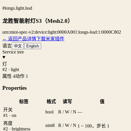
#longs.light.lssd
龙胜智能射灯S3（Mesh2.0）
urn:miot-spec-v2:device:light:0000A001:longs-lssd:1:0000C802
← 返回产品详情
下载米家插件
语言
中文
English
Service tree
灯
#2 · light
属性 4
动作 1
Properties
标签
格式
读写
值
开关
bool
R / W / N
—
#1 · on
亮度
uint8
R / W / N
1 ~ 100，步长 1
#2 · brightness