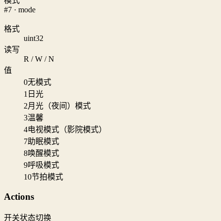
模式
#7 · mode
格式
uint32
读写
R / W / N
值
0
无模式
1
日光
2
月光（夜间）模式
3
温馨
4
电视模式（影院模式）
7
助眠模式
8
唤醒模式
9
呼吸模式
10
节拍模式
Actions
开关状态切换