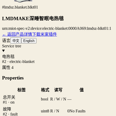
#lmdsz.blanket.blkt01
LMDMAKE深睡智眠电热毯
urn:miot-spec-v2:device:electric-blanket:0000A069:lmdsz-blkt01:1
← 返回产品详情
下载米家插件
语言
中文
English
Service tree
电热毯
#2 · electric-blanket
属性 4
Properties
标签
格式
读写
值
总开关
bool
R / W / N
—
#1 · on
故障
uint8
R / N
0
No Faults
#2 · fault