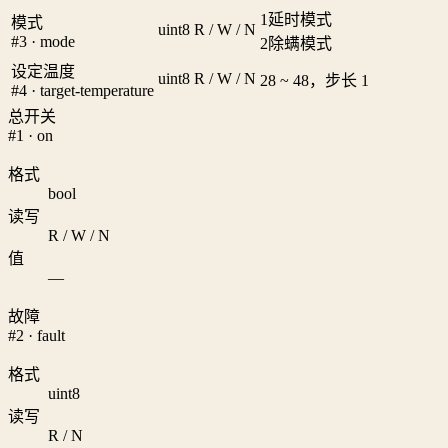
1
延时模式
模式
uint8
R / W / N
#3 · mode
2
除螨模式
设定温度
uint8
R / W / N
28 ~ 48，步长 1
#4 · target-temperature
总开关
#1 · on
格式
bool
读写
R / W / N
值
—
故障
#2 · fault
格式
uint8
读写
R / N