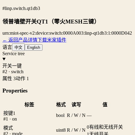
#linp.switch.qt1db3
领普墙壁开关QT1（零火MESH三键）
urn:miot-spec-v2:device:switch:0000A003:linp-qt1db3:1:0000D042
← 返回产品详情
下载米家插件
语言
中文
English
Service tree
开关一键
#2 · switch
属性 3
动作 1
Properties
标签
格式
读写
值
按键1
bool
R / W / N
—
#1 · on
0
有线和无线开关
模式
uint8
R / W / N
#2 · mode
1
无线开关