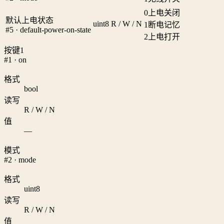
0
上电关闭
默认上电状态
uint8
R / W / N
1
断电记忆
#5 · default-power-on-state
2
上电打开
按键1
#1 · on
格式
bool
读写
R / W / N
值
—
模式
#2 · mode
格式
uint8
读写
R / W / N
值