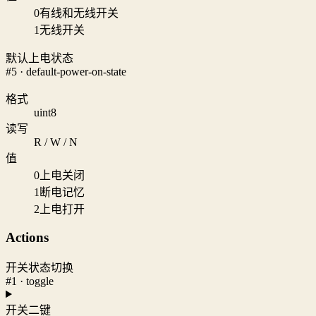
0
有线和无线开关
1
无线开关
默认上电状态
#5 · default-power-on-state
格式
uint8
读写
R / W / N
值
0
上电关闭
1
断电记忆
2
上电打开
Actions
开关状态切换
#1 · toggle
开关二键