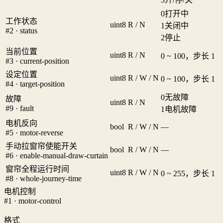
0
打开中
工作状态
uint8
R / N
1
关闭中
#2 · status
2
停止
当前位置
uint8
R / N
0 ~ 100，步长 1
#3 · current-position
设定位置
uint8
R / W / N
0 ~ 100，步长 1
#4 · target-position
0
无故障
故障
uint8
R / N
#9 · fault
1
电机故障
电机反向
bool
R / W / N
—
#5 · motor-reverse
手动拉窗帘使能开关
bool
R / W / N
—
#6 · enable-manual-draw-curtain
窗帘全程运行时间
uint8
R / W / N
0 ~ 255，步长 1
#8 · whole-journey-time
电机控制
#1 · motor-control
格式