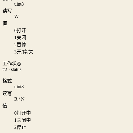
uint8
读写
W
值
0
打开
1
关闭
2
暂停
3
开/停/关
工作状态
#2 · status
格式
uint8
读写
R / N
值
0
打开中
1
关闭中
2
停止