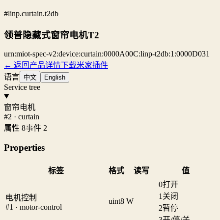
#linp.curtain.t2db
领普隐藏式窗帘电机T2
urn:miot-spec-v2:device:curtain:0000A00C:linp-t2db:1:0000D031
← 返回产品详情
下载米家插件
语言
中文
English
Service tree
窗帘电机
#2 · curtain
属性 8
事件 2
Properties
标签
格式
读写
值
0
打开
1
关闭
电机控制
uint8
W
#1 · motor-control
2
暂停
3
开/停/关