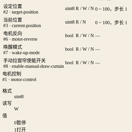
设定位置
uint8
R / W / N
0 ~ 100，步长 1
#2 · target-position
当前位置
uint8
R / N
0 ~ 100，步长 1
#3 · current-position
电机反向
bool
R / W / N
—
#6 · motor-reverse
唤醒模式
bool
R / W / N
—
#7 · wake-up-mode
手动拉窗帘使能开关
bool
R / W / N
—
#8 · enable-manual-draw-curtain
电机控制
#1 · motor-control
格式
uint8
读写
W
值
0
暂停
1
打开