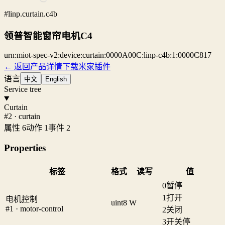
#linp.curtain.c4b
领普智能窗帘电机C4
urn:miot-spec-v2:device:curtain:0000A00C:linp-c4b:1:0000C817
← 返回产品详情
下载米家插件
语言
中文
English
Service tree
Curtain
#2 · curtain
属性 6
动作 1
事件 2
Properties
标签
格式
读写
值
0
暂停
1
打开
电机控制
uint8
W
#1 · motor-control
2
关闭
3
开关停