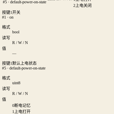
#5 · default-power-on-state
2
上电关闭
按键1开关
#1 · on
格式
bool
读写
R / W / N
值
—
按键1默认上电状态
#5 · default-power-on-state
格式
uint8
读写
R / W / N
值
0
断电记忆
1
上电打开