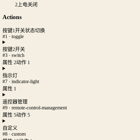
2
上电关闭
Actions
按键1开关状态切换
#1 · toggle
按键2开关
#3 · switch
属性 2
动作 1
指示灯
#7 · indicator-light
属性 1
遥控器管理
#9 · remote-control-management
属性 5
动作 5
自定义
#8 · custom