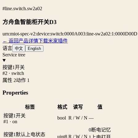
#line.switch.sw2a02
方舟鱼智能柜开关D3
urn:miot-spec-v2:device:switch:0000A003:line-sw2a02:1:0000D00D
← 返回产品详情
下载米家插件
语言
中文
English
Service tree
按键1开关
#2 · switch
属性 2
动作 1
Properties
标签
格式
读写
值
按键1开关
bool
R / W / N
—
#1 · on
0
断电记忆
按键1默认上电状态
uint8
R / W / N
1
上电打开