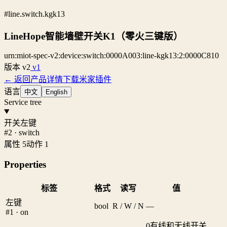
#line.switch.kgk13
LineHope智能墙壁开关K1（零火三键版）
urn:miot-spec-v2:device:switch:0000A003:line-kgk13:2:0000C810
版本
v2
v1
← 返回产品详情
下载米家插件
语言
中文
English
Service tree
开关左键
#2 · switch
属性 5
动作 1
Properties
标签
格式
读写
值
左键
bool
R / W / N
—
#1 · on
0
有线和无线开关