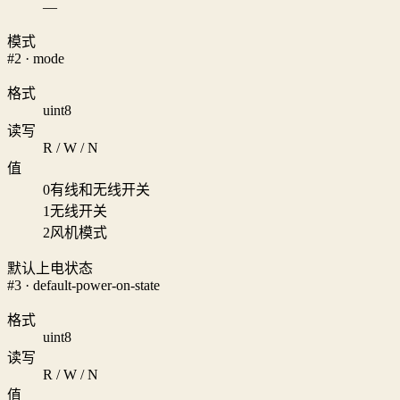
—
模式
#2 · mode
格式
uint8
读写
R / W / N
值
0
有线和无线开关
1
无线开关
2
风机模式
默认上电状态
#3 · default-power-on-state
格式
uint8
读写
R / W / N
值