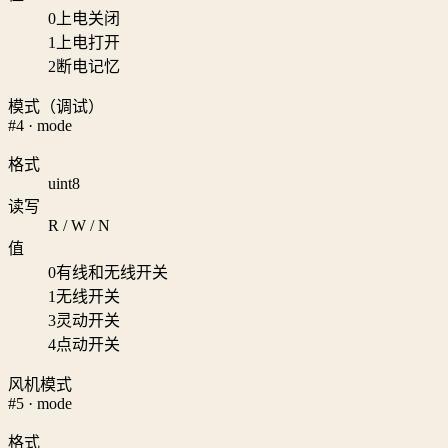
0
上电关闭
1
上电打开
2
断电记忆
模式（调试）
#4 · mode
格式
uint8
读写
R / W / N
值
0
有线和无线开关
1
无线开关
3
灵动开关
4
点动开关
风机模式
#5 · mode
格式