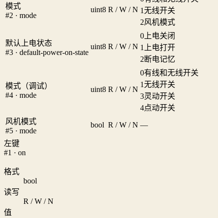
模式
uint8
R / W / N
1
无线开关
#2 · mode
2
风机模式
0
上电关闭
默认上电状态
uint8
R / W / N
1
上电打开
#3 · default-power-on-state
2
断电记忆
0
有线和无线开关
1
无线开关
模式（调试）
uint8
R / W / N
#4 · mode
3
灵动开关
4
点动开关
风机模式
bool
R / W / N
—
#5 · mode
左键
#1 · on
格式
bool
读写
R / W / N
值