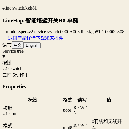
#line.switch.kgh81
LineHope智能墙壁开关H8 单键
urn:miot-spec-v2:device:switch:0000A003:line-kgh81:1:0000C808
← 返回产品详情
下载米家插件
语言
中文
English
Service tree
按键
#2 · switch
属性 5
动作 1
Properties
标签
格式
读写
值
R / W /
按键
bool
—
N
#1 · on
0
有线和无线开
R / W /
模式
uint8
关