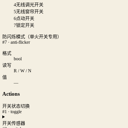
4
无线调光开关
5
无线窗帘开关
6
点动开关
7
锁定开关
防闪烁模式（单火开关专用）
#7 · anti-flicker
格式
bool
读写
R / W / N
值
—
Actions
开关状态切换
#1 · toggle
开关传感器