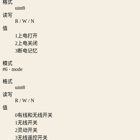
格式
uint8
读写
R / W / N
值
1
上电打开
2
上电关闭
3
断电记忆
模式
#6 · mode
格式
uint8
读写
R / W / N
值
0
有线和无线开关
1
无线开关
2
灵动开关
3
无线遥控开关