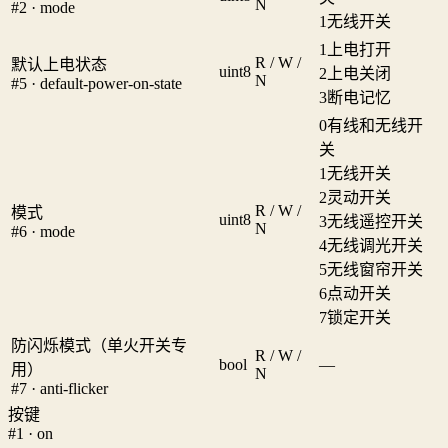
N
#2 · mode
1
无线开关
1
上电打开
R / W /
默认上电状态
uint8
2
上电关闭
N
#5 · default-power-on-state
3
断电记忆
0
有线和无线开
关
1
无线开关
2
灵动开关
R / W /
模式
uint8
3
无线遥控开关
N
#6 · mode
4
无线调光开关
5
无线窗帘开关
6
点动开关
7
锁定开关
防闪烁模式（单火开关专
R / W /
bool
—
用）
N
#7 · anti-flicker
按键
#1 · on