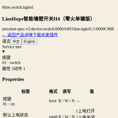
#line.switch.kgh41
LineHope智能墙壁开关H4（零火单键版）
urn:miot-spec-v2:device:switch:0000A003:line-kgh41:1:0000C808
← 返回产品详情
下载米家插件
语言
中文
English
Service tree
按键
#2 · switch
属性 3
动作 1
Properties
标签
格式
读写
值
按键
bool
R / W / N
—
#1 · on
1
上电打开
默认上电状态
uint8
R / W / N
2
上电关闭