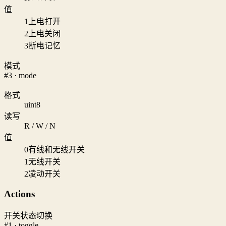
值
1
上电打开
2
上电关闭
3
断电记忆
模式
#3 · mode
格式
uint8
读写
R / W / N
值
0
有线和无线开关
1
无线开关
2
凌动开关
Actions
开关状态切换
#1 · toggle