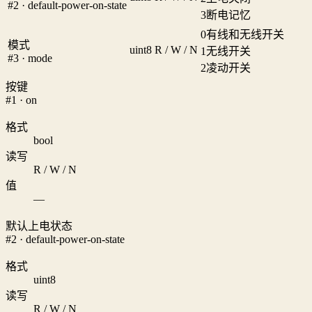
#2 · default-power-on-state
3
断电记忆
0
有线和无线开关
模式
uint8
R / W / N
1
无线开关
#3 · mode
2
凌动开关
按键
#1 · on
格式
bool
读写
R / W / N
值
—
默认上电状态
#2 · default-power-on-state
格式
uint8
读写
R / W / N