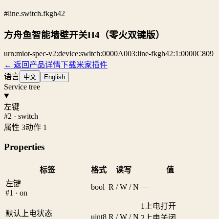
#line.switch.fkgh42
方舟鱼智能墙壁开关H4（零火双键版）
urn:miot-spec-v2:device:switch:0000A003:line-fkgh42:1:0000C809
← 返回产品详情
下载米家插件
语言
中文
English
Service tree
左键
#2 · switch
属性 3
动作 1
Properties
标签
格式
读写
值
左键
bool
R / W / N
—
#1 · on
1
上电打开
默认上电状态
uint8
R / W / N
2
上电关闭