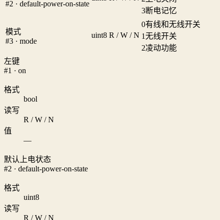
#2 · default-power-on-state
3
断电记忆
0
有线和无线开关
模式
uint8
R / W / N
1
无线开关
#3 · mode
2
凌动功能
左键
#1 · on
格式
bool
读写
R / W / N
值
—
默认上电状态
#2 · default-power-on-state
格式
uint8
读写
R / W / N