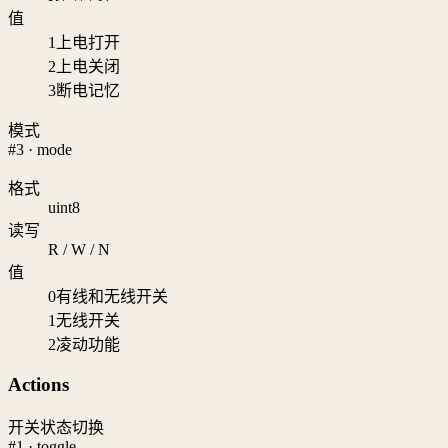
值
1
上电打开
2
上电关闭
3
断电记忆
模式
#3 · mode
格式
uint8
读写
R / W / N
值
0
有线和无线开关
1
无线开关
2
凌动功能
Actions
开关状态切换
#1 · toggle