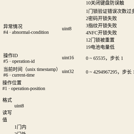
10
关闭键盘防误触
1
门锁验证错误次数过
2
密码开锁失败
3
指纹开锁失败
异常情况
uint8
#4 · abnormal-condition
4
NFC开锁失败
12
门锁被重置
19
电池电量低
操作ID
uint16
0 ~ 65535，步长 1
#5 · operation-id
当前时间（unix timestamp）
uint32
0 ~ 4294967295，步长 
#6 · current-time
操作位置
#1 · operation-position
格式
uint8
读写
值
1
门内