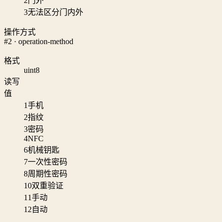
2
门外
3
无法区分门内外
操作方式
#2 · operation-method
格式
uint8
读写
值
1
手机
2
指纹
3
密码
4
NFC
6
机械钥匙
7
一次性密码
8
周期性密码
10
双重验证
11
手动
12
自动