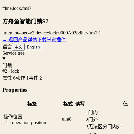
#line.lock.fms7
方舟鱼智能门锁S7
urn:miot-spec-v2:device:lock:0000A038:line-fms7:1
← 返回产品详情
下载米家插件
语言
中文
English
Service tree
门锁
#2 · lock
属性 6
动作 1
事件 2
Properties
标签
格式
读写
值
1
门内
操作位置
uint8
2
门外
#1 · operation-position
3
无法区分门内外