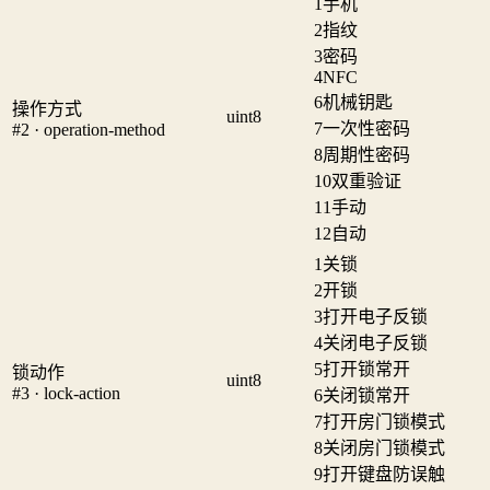
1
手机
2
指纹
3
密码
4
NFC
6
机械钥匙
操作方式
uint8
7
一次性密码
#2 · operation-method
8
周期性密码
10
双重验证
11
手动
12
自动
1
关锁
2
开锁
3
打开电子反锁
4
关闭电子反锁
5
打开锁常开
锁动作
uint8
#3 · lock-action
6
关闭锁常开
7
打开房门锁模式
8
关闭房门锁模式
9
打开键盘防误触