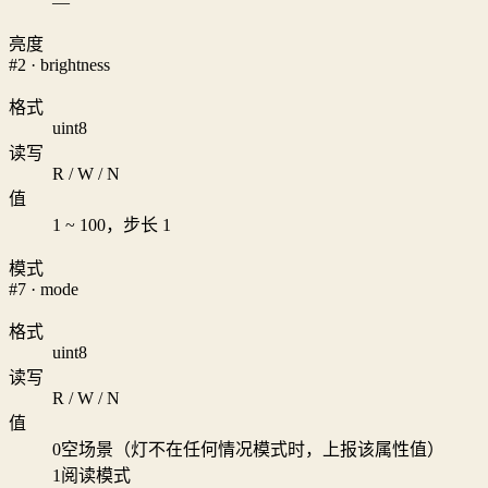
—
亮度
#2 · brightness
格式
uint8
读写
R / W / N
值
1 ~ 100，步长 1
模式
#7 · mode
格式
uint8
读写
R / W / N
值
0
空场景（灯不在任何情况模式时，上报该属性值）
1
阅读模式