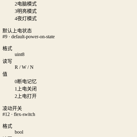
2
电脑模式
3
明亮模式
4
夜灯模式
默认上电状态
#9 · default-power-on-state
格式
uint8
读写
R / W / N
值
0
断电记忆
1
上电关闭
2
上电打开
凌动开关
#12 · flex-switch
格式
bool