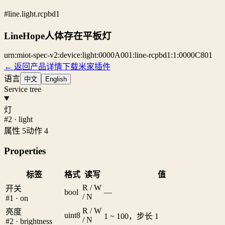
#line.light.rcpbd1
LineHope人体存在平板灯
urn:miot-spec-v2:device:light:0000A001:line-rcpbd1:1:0000C801
← 返回产品详情
下载米家插件
语言
中文
English
Service tree
灯
#2 · light
属性 5
动作 4
Properties
标签
格式
读写
值
R / W
开关
bool
—
/ N
#1 · on
R / W
亮度
uint8
1 ~ 100，步长 1
/ N
#2 · brightness