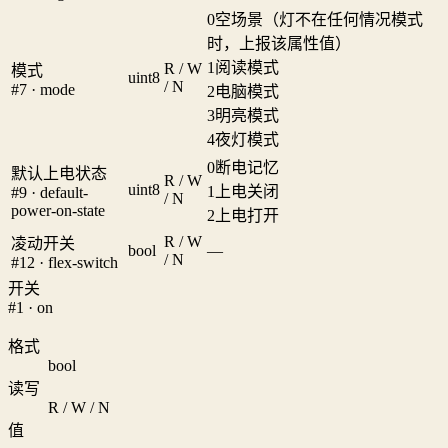
0
空场景（灯不在任何情况模式
时，上报该属性值）
1
阅读模式
R / W
模式
uint8
/ N
#7 · mode
2
电脑模式
3
明亮模式
4
夜灯模式
0
断电记忆
默认上电状态
R / W
uint8
1
上电关闭
#9 · default-
/ N
power-on-state
2
上电打开
R / W
凌动开关
bool
—
/ N
#12 · flex-switch
开关
#1 · on
格式
bool
读写
R / W / N
值