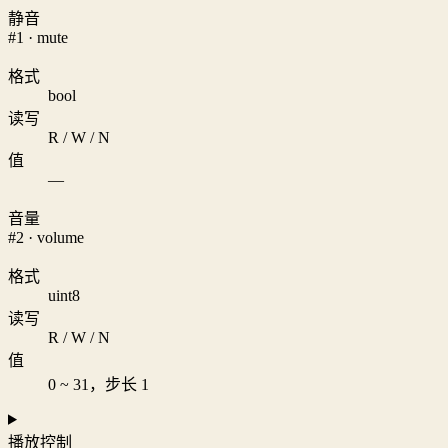
静音
#1 · mute
格式
bool
读写
R / W / N
值
—
音量
#2 · volume
格式
uint8
读写
R / W / N
值
0 ~ 31，步长 1
播放控制