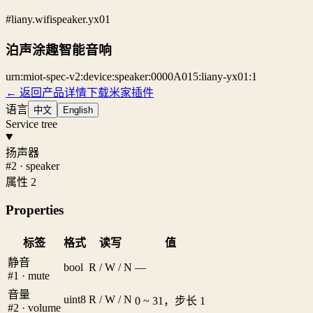
#liany.wifispeaker.yx01
泊声涂趣智能音响
urn:miot-spec-v2:device:speaker:0000A015:liany-yx01:1
← 返回产品详情
下载米家插件
语言
中文
English
Service tree
扬声器
#2 · speaker
属性 2
Properties
标签
格式
读写
值
静音
bool
R / W / N
—
#1 · mute
音量
uint8
R / W / N
0 ~ 31，步长 1
#2 · volume