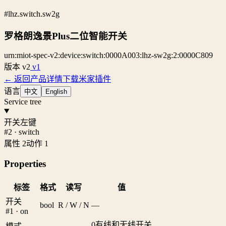
#lhz.switch.sw2g
罗格朗逸景Plus二位智能开关
urn:miot-spec-v2:device:switch:0000A003:lhz-sw2g:2:0000C809
版本
v2
v1
← 返回产品详情
下载米家插件
语言
中文
English
Service tree
开关左键
#2 · switch
属性 2
动作 1
Properties
标签
格式
读写
值
开关
bool
R / W / N
—
#1 · on
0
有线和无线开关