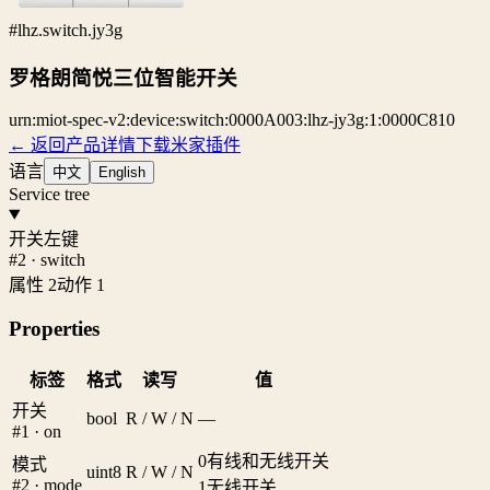
#lhz.switch.jy3g
罗格朗简悦三位智能开关
urn:miot-spec-v2:device:switch:0000A003:lhz-jy3g:1:0000C810
← 返回产品详情
下载米家插件
语言
中文
English
Service tree
开关左键
#2 · switch
属性 2
动作 1
Properties
标签
格式
读写
值
开关
bool
R / W / N
—
#1 · on
0
有线和无线开关
模式
uint8
R / W / N
#2 · mode
1
无线开关