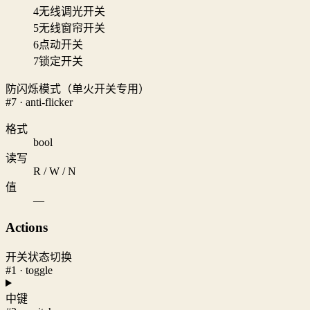
4
无线调光开关
5
无线窗帘开关
6
点动开关
7
锁定开关
防闪烁模式（单火开关专用）
#7 · anti-flicker
格式
bool
读写
R / W / N
值
—
Actions
开关状态切换
#1 · toggle
中键