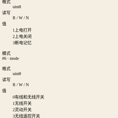
格式
uint8
读写
R / W / N
值
1
上电打开
2
上电关闭
3
断电记忆
模式
#6 · mode
格式
uint8
读写
R / W / N
值
0
有线和无线开关
1
无线开关
2
灵动开关
3
无线遥控开关