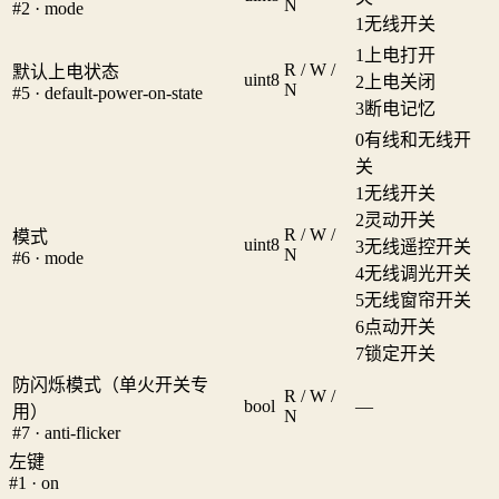
N
#2 · mode
1
无线开关
1
上电打开
R / W /
默认上电状态
uint8
2
上电关闭
N
#5 · default-power-on-state
3
断电记忆
0
有线和无线开
关
1
无线开关
2
灵动开关
R / W /
模式
uint8
3
无线遥控开关
N
#6 · mode
4
无线调光开关
5
无线窗帘开关
6
点动开关
7
锁定开关
防闪烁模式（单火开关专
R / W /
bool
—
用）
N
#7 · anti-flicker
左键
#1 · on