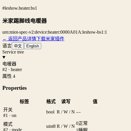
#leshow.heater.bs1
米家踢脚线电暖器
urn:miot-spec-v2:device:heater:0000A01A:leshow-bs1:1
← 返回产品详情
下载米家插件
语言
中文
English
Service tree
电暖器
#2 · heater
属性 4
Properties
标签
格式
读写
值
开关
bool
R / W / N
—
#1 · on
0
正常
模式
uint8
R / W / N
#2 · mode
1
睡眠