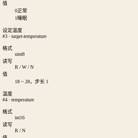
值
0
正常
1
睡眠
设定温度
#3 · target-temperature
格式
uint8
读写
R / W / N
值
18 ~ 28，步长 1
温度
#4 · temperature
格式
int16
读写
R / N
值