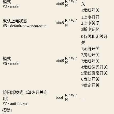
R / W /
模式
uint8
关
N
#2 · mode
1
无线开关
1
上电打开
R / W /
默认上电状态
uint8
2
上电关闭
N
#5 · default-power-on-state
3
断电记忆
0
有线和无线开
关
1
无线开关
2
灵动开关
R / W /
模式
uint8
3
无线开关
N
#6 · mode
4
无线调光开关
5
无线窗帘开关
6
点动开关
7
锁定开关
防闪烁模式（单火开关专
R / W /
bool
—
用）
N
#7 · anti-flicker
按键1