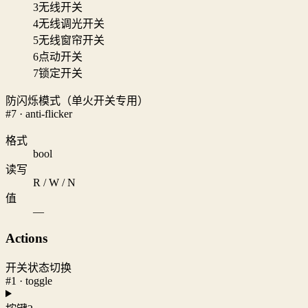
3
无线开关
4
无线调光开关
5
无线窗帘开关
6
点动开关
7
锁定开关
防闪烁模式（单火开关专用）
#7 · anti-flicker
格式
bool
读写
R / W / N
值
—
Actions
开关状态切换
#1 · toggle