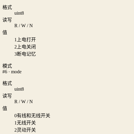
格式
uint8
读写
R / W / N
值
1
上电打开
2
上电关闭
3
断电记忆
模式
#6 · mode
格式
uint8
读写
R / W / N
值
0
有线和无线开关
1
无线开关
2
灵动开关