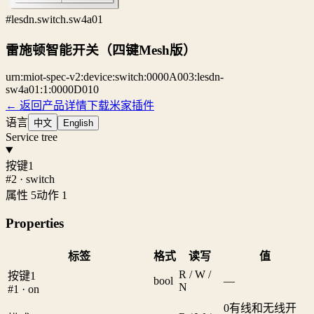
#lesdn.switch.sw4a01
雷施顿智能开关（四键Mesh版）
urn:miot-spec-v2:device:switch:0000A003:lesdn-
sw4a01:1:0000D010
← 返回产品详情
下载米家插件
语言
中文
English
Service tree
按键1
#2 · switch
属性 5
动作 1
Properties
标签
格式
读写
值
R / W /
按键1
bool
—
N
#1 · on
0
有线和无线开