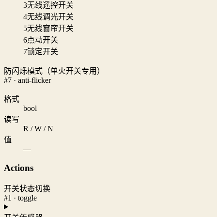
3
无线遥控开关
4
无线调光开关
5
无线窗帘开关
6
点动开关
7
锁定开关
防闪烁模式（单火开关专用）
#7 · anti-flicker
格式
bool
读写
R / W / N
值
—
Actions
开关状态切换
#1 · toggle