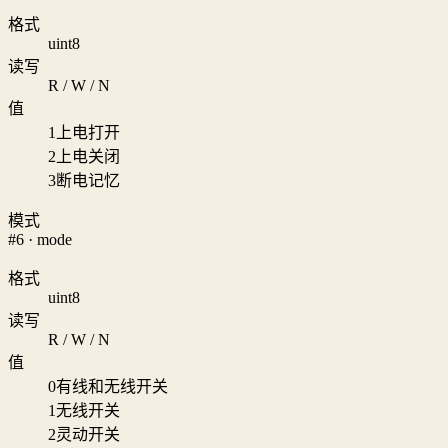
格式
uint8
读写
R / W / N
值
1
上电打开
2
上电关闭
3
断电记忆
模式
#6 · mode
格式
uint8
读写
R / W / N
值
0
有线和无线开关
1
无线开关
2
灵动开关