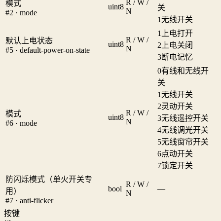
R / W /
模式
uint8
关
N
#2 · mode
1
无线开关
1
上电打开
R / W /
默认上电状态
uint8
2
上电关闭
N
#5 · default-power-on-state
3
断电记忆
0
有线和无线开
关
1
无线开关
2
灵动开关
R / W /
模式
uint8
3
无线遥控开关
N
#6 · mode
4
无线调光开关
5
无线窗帘开关
6
点动开关
7
锁定开关
防闪烁模式（单火开关专
R / W /
bool
—
用）
N
#7 · anti-flicker
按键