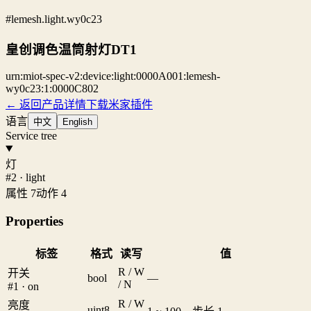
#lemesh.light.wy0c23
皇创调色温筒射灯DT1
urn:miot-spec-v2:device:light:0000A001:lemesh-
wy0c23:1:0000C802
← 返回产品详情
下载米家插件
语言
中文
English
Service tree
灯
#2 · light
属性 7
动作 4
Properties
标签
格式
读写
值
R / W
开关
bool
—
/ N
#1 · on
R / W
亮度
uint8