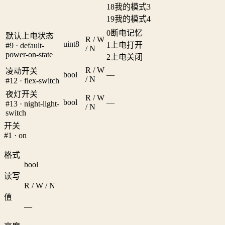
18
我的模式3
19
我的模式4
0
断电记忆
默认上电状态
R / W
uint8
1
上电打开
#9 · default-
/ N
power-on-state
2
上电关闭
R / W
凌动开关
bool
—
/ N
#12 · flex-switch
夜灯开关
R / W
bool
—
#13 · night-light-
/ N
switch
开关
#1 · on
格式
bool
读写
R / W / N
值
—