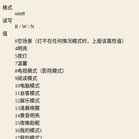
格式
uint8
读写
R / W / N
值
0
空场景（灯不在任何情况模式时，上报该属性值）
4
明亮
5
夜灯
7
温馨
8
电视模式（影院模式）
9
阅读模式
10
电脑模式
11
会客模式
12
娱乐模式
13
清晨唤醒
14
黄昏明亮
15
夜晚助眠
16
我的模式1
17
我的模式2