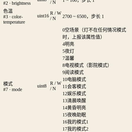
1 ~ 100，步长 1
/ N
#2 · brightness
色温
R / W
uint16
2700 ~ 6500，步长 1
#3 · color-
/ N
temperature
0
空场景（灯不在任何情况模式
时，上报该属性值）
4
明亮
5
夜灯
7
温馨
8
电视模式（影院模式）
9
阅读模式
10
电脑模式
R / W
模式
uint8
11
会客模式
/ N
#7 · mode
12
娱乐模式
13
清晨唤醒
14
黄昏明亮
15
夜晚助眠
16
我的模式1
17
我的模式2