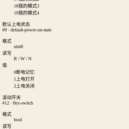
18
我的模式3
19
我的模式4
默认上电状态
#9 · default-power-on-state
格式
uint8
读写
R / W / N
值
0
断电记忆
1
上电打开
2
上电关闭
凌动开关
#12 · flex-switch
格式
bool
读写