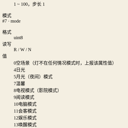
1 ~ 100，步长 1
模式
#7 · mode
格式
uint8
读写
R / W / N
值
0
空场景（灯不在任何情况模式时，上报该属性值）
4
日光
5
月光（夜间）模式
7
温馨
8
电视模式（影院模式）
9
阅读模式
10
电脑模式
11
会客模式
12
娱乐模式
13
唤醒模式