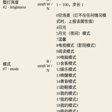
整灯亮度
uint8
W /
1 ~ 100，步长 1
#2 · brightness
N
0
空场景（灯不在任何情况模
式时，上报该属性值）
4
日光
5
月光（夜间）模式
7
温馨
8
电视模式（影院模式）
9
阅读模式
10
电脑模式
R /
11
会客模式
模式
uint8
W /
#7 · mode
12
娱乐模式
N
13
唤醒模式
14
黄昏模式
15
助眠模式
16
我的模式1
17
我的模式2
18
我的模式3
19
我的模式4