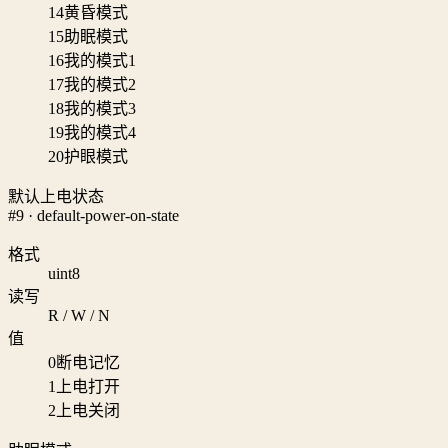
14
黄昏模式
15
助眠模式
16
我的模式1
17
我的模式2
18
我的模式3
19
我的模式4
20
护眼模式
默认上电状态
#9 · default-power-on-state
格式
uint8
读写
R / W / N
值
0
断电记忆
1
上电打开
2
上电关闭