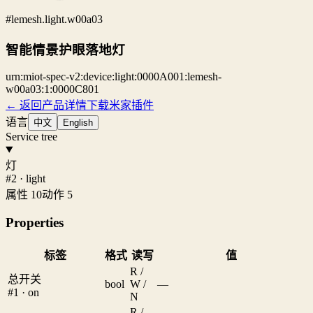
#lemesh.light.w00a03
智能情景护眼落地灯
urn:miot-spec-v2:device:light:0000A001:lemesh-
w00a03:1:0000C801
← 返回产品详情
下载米家插件
语言
中文
English
Service tree
灯
#2 · light
属性 10
动作 5
Properties
标签
格式
读写
值
R /
总开关
bool
W /
—
#1 · on
N
R /