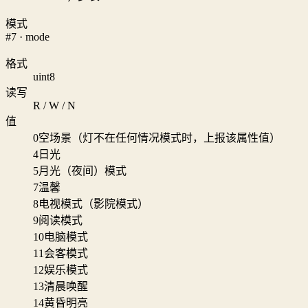
模式
#7 · mode
格式
uint8
读写
R / W / N
值
0
空场景（灯不在任何情况模式时，上报该属性值）
4
日光
5
月光（夜间）模式
7
温馨
8
电视模式（影院模式）
9
阅读模式
10
电脑模式
11
会客模式
12
娱乐模式
13
清晨唤醒
14
黄昏明亮