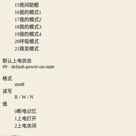
15
夜间助眠
16
我的模式1
17
我的模式2
18
我的模式3
19
我的模式4
20
呼吸模式
21
跳变模式
默认上电状态
#9 · default-power-on-state
格式
uint8
读写
R / W / N
值
0
断电记忆
1
上电打开
2
上电关闭