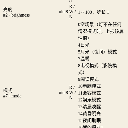
N
R /
亮度
uint8
W /
1 ~ 100，步长 1
#2 · brightness
N
0
空场景（灯不在任何
情况模式时，上报该属
性值）
4
日光
5
月光（夜间）模式
7
温馨
8
电视模式（影院模
式）
9
阅读模式
10
电脑模式
R /
模式
uint8
W /
11
会客模式
#7 · mode
N
12
娱乐模式
13
清晨唤醒
14
黄昏明亮
15
夜间助眠
16
我的模式1