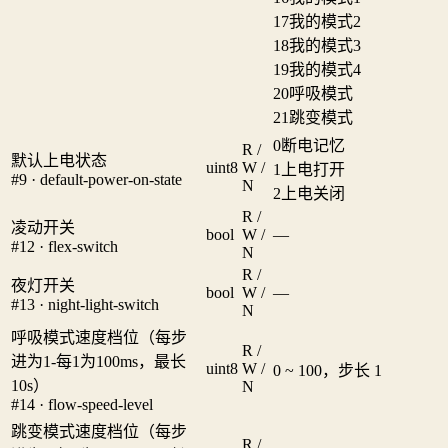
17
我的模式2
18
我的模式3
19
我的模式4
20
呼吸模式
21
跳变模式
0
断电记忆
R /
默认上电状态
uint8
W /
1
上电打开
#9 · default-power-on-state
N
2
上电关闭
R /
凌动开关
bool
W /
—
#12 · flex-switch
N
R /
夜灯开关
bool
W /
—
#13 · night-light-switch
N
呼吸模式速度档位（每步
R /
进为1-每1为100ms，最长
uint8
W /
0 ~ 100，步长 1
10s）
N
#14 · flow-speed-level
跳变模式速度档位（每步
R /