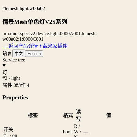
#lemesh.light.w00a02
情景Mesh单色灯V2S系列
urn:miot-spec-v2:device:light:0000A001:lemesh-
w00a02:1:0000C801
← 返回产品详情
下载米家插件
语言
中文
English
Service tree
灯
#2 · light
属性 8
动作 4
Properties
读
标签
格式
值
写
R /
开关
bool
W /
—
#1 · on