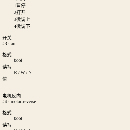
1
暂停
2
打开
3
微调上
4
微调下
开关
#3 · on
格式
bool
读写
R / W / N
值
—
电机反向
#4 · motor-reverse
格式
bool
读写