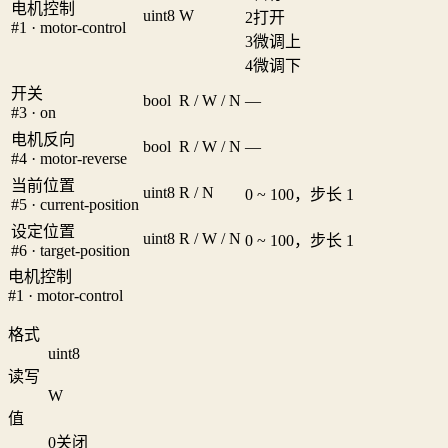
电机控制
uint8
W
2
打开
#1 · motor-control
3
微调上
4
微调下
开关
bool
R / W / N
—
#3 · on
电机反向
bool
R / W / N
—
#4 · motor-reverse
当前位置
uint8
R / N
0 ~ 100，步长 1
#5 · current-position
设定位置
uint8
R / W / N
0 ~ 100，步长 1
#6 · target-position
电机控制
#1 · motor-control
格式
uint8
读写
W
值
0
关闭