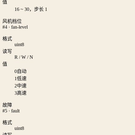
值
16 ~ 30，步长 1
风机档位
#4 · fan-level
格式
uint8
读写
R / W / N
值
0
自动
1
低速
2
中速
3
高速
故障
#5 · fault
格式
uint8