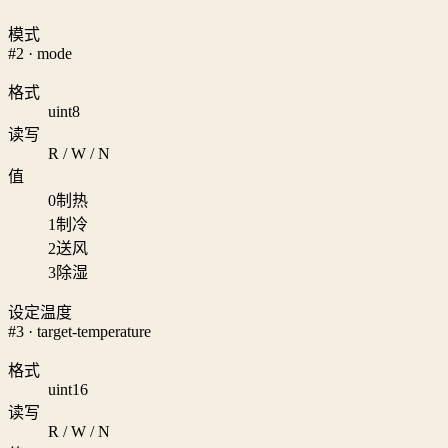
模式
#2 · mode
格式
uint8
读写
R / W / N
值
0
制热
1
制冷
2
送风
3
除湿
设定温度
#3 · target-temperature
格式
uint16
读写
R / W / N