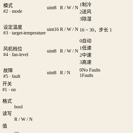
1
制冷
模式
uint8
R / W / N
#2 · mode
2
送风
3
除湿
设定温度
uint16
R / W / N
16 ~ 30，步长 1
#3 · target-temperature
0
自动
1
低速
风机档位
uint8
R / W / N
#4 · fan-level
2
中速
3
高速
0
No Faults
故障
uint8
R / N
1
Faults
#5 · fault
开关
#1 · on
格式
bool
读写
R / W / N
值
—