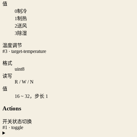
值
0
制冷
1
制热
2
送风
3
除湿
温度调节
#3 · target-temperature
格式
uint8
读写
R / W / N
值
16 ~ 32，步长 1
Actions
开关状态切换
#1 · toggle